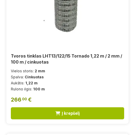
Tvoros tinklas LHT13/122/15 Tornado 1,22 m / 2 mm /
100 m / cinkuotas
Vielos storis:
2 mm
Spalva:
Cinkuotas
Aukštis:
1,22 m
Rulono ilgis:
100 m
266
€
00
Į krepšelį