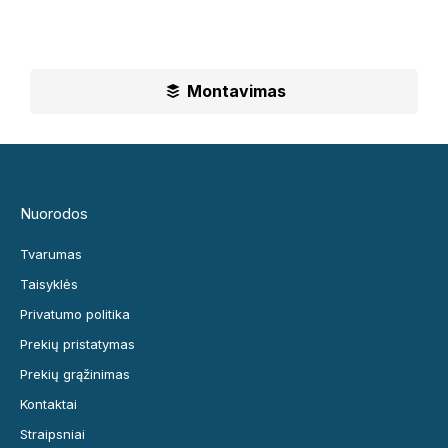
Ilgametė mūsų patirtis padės jums priimti geriausius
sprendimus
Montavimas
Nuorodos
Tvarumas
Taisyklės
Privatumo politika
Prekių pristatymas
Prekių grąžinimas
Kontaktai
Straipsniai