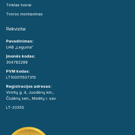
Tinklas tvorai
Tvoros montavimas
Rekvizitai
Pavadinimas:
UAB „Leguma“
Įmonės kodas:
304782288
PVM kodas:
LT100011507315
Registracijos adresas:
Virintų g. 4, Juodėnų km.,
Čiulėnų sen., Molėtų r. sav.
LT-33355