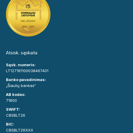
Atsisk. sąskaita
Sąsk. numeris:
LT127181100038467401
Banko pavadinimas:
„Šiaulių bankas“
AB kodas:
71800
SWIFT:
CBSBLT26
BIC:
CBSBLT26XXX