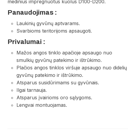
medinius impregnuotus kuolus D100-D200.
Panaudojimas :
Laukinių gyvūnų aptvarams.
Svarbioms teritorijoms apsaugoti.
Privalumai :
Mažos angos tinklo apačioje apsaugo nuo
smulkių gyvūnų patekimo ir ištrūkimo.
Plačios angos tinklos viršuje apsaugo nuo didelių
gyvūnų patekimo ir ištrūkimo.
Atsparus susidūrimams su gyvūnais.
Ilgai tarnauja.
Atsparus įvairioms oro sąlygoms.
Lengvai montuojamas.