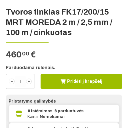
Tvoros tinklas FK17/200/15
MRT MOREDA 2 m / 2,5 mm /
100 m / cinkuotas
460
€
00
Parduodama rulonais.
Pridėti į krepšelį
﹣
﹢
Pristatymo galimybės
Atsiėmimas iš parduotuvės
Kaina:
Nemokamai