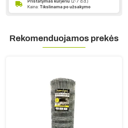
Pristatymas kurjeriu
(2-7 d.d.)
Kaina:
Tikslinama po užsakymo
Rekomenduojamos prekės