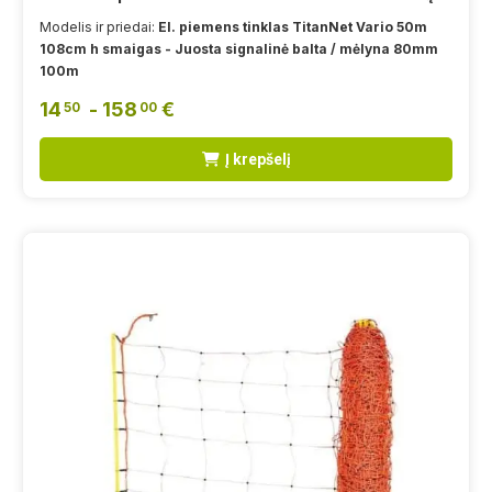
Modelis ir priedai:
El. piemens tinklas TitanNet Vario 50m
108cm h smaigas - Juosta signalinė balta / mėlyna 80mm
100m
14
- 158
€
50
00
Į krepšelį