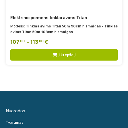
Elektrinio piemens tinklai avims Titan
Modelis:
Tinklas avims Titan 50m 90cm h smaigas - Tinklas
avims Titan 50m 108cm h smaigas
107
- 113
€
00
00
Į krepšelį
Nuorodos
Tvarumas