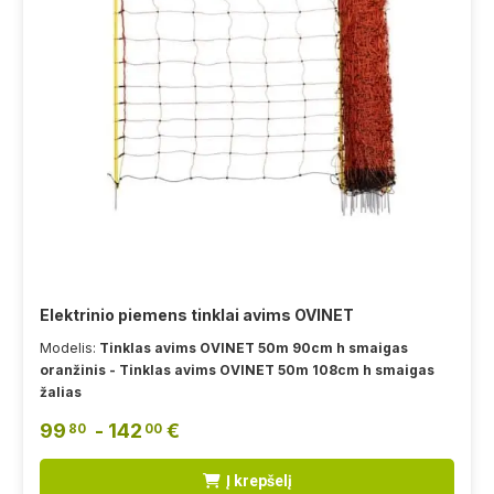
Elektrinio piemens tinklai avims OVINET
Modelis:
Tinklas avims OVINET 50m 90cm h smaigas
oranžinis - Tinklas avims OVINET 50m 108cm h smaigas
žalias
99
- 142
€
80
00
Į krepšelį