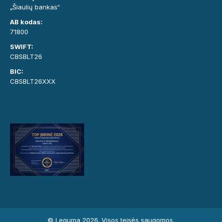
„Šiaulių bankas“
AB kodas:
71800
SWIFT:
CBSBLT26
BIC:
CBSBLT26XXX
© Leguma 2026. Visos teisės saugomos.