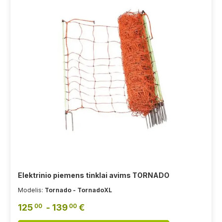
Elektrinio piemens tinklai avims TORNADO
Modelis:
Tornado - TornadoXL
125
- 139
€
00
00