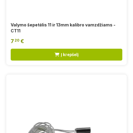
Valymo šepetėlis 11 ir 13mm kalibro vamzdžiams -
CT11
7
€
20
Į krepšelį