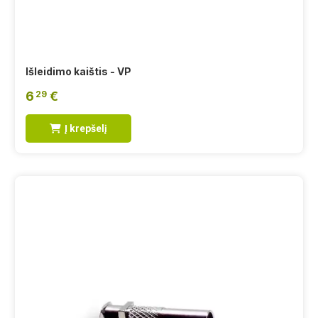
Išleidimo kaištis - VP
6
€
29
Į krepšelį