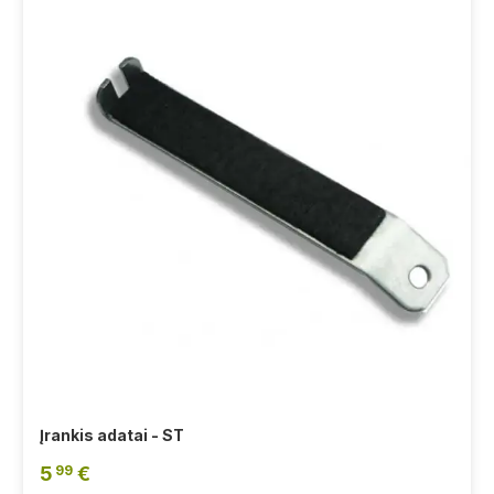
Įrankis adatai - ST
5
€
99