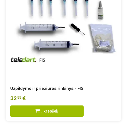
Užpildymo ir priežiūros rinkinys - FIS
32
€
55
Į krepšelį