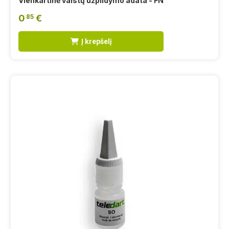
Vienkartinė vaistų užpildymo adata - FN
0
€
85
Į krepšelį