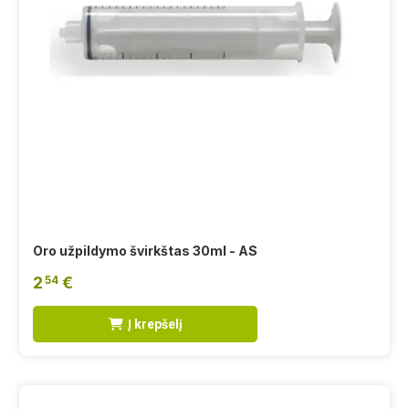
Oro užpildymo švirkštas 30ml - AS
2
€
54
Į krepšelį