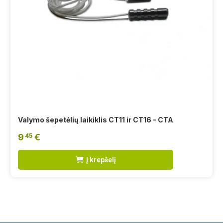
Valymo šepetėlių laikiklis CT11 ir CT16 - CTA
9
€
45
Į krepšelį