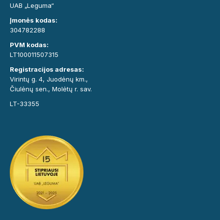
UAB „Leguma“
Įmonės kodas:
304782288
PVM kodas:
LT100011507315
Registracijos adresas:
Virintų g. 4, Juodėnų km.,
Čiulėnų sen., Molėtų r. sav.
LT-33355