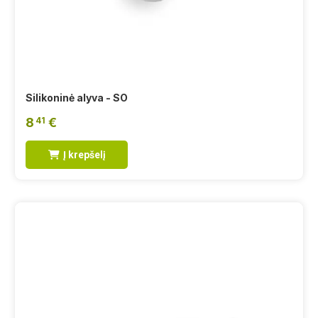
Silikoninė alyva - SO
8
€
41
Į krepšelį