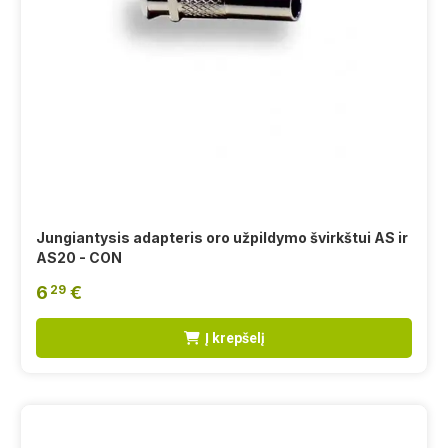
Jungiantysis adapteris oro užpildymo švirkštui AS ir
AS20 - CON
6
€
29
Į krepšelį