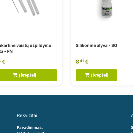
nkartinė vaistų užpildymo
Silikoninė alyva - SO
ta - FN
€
8
€
5
41
Į krepšelį
Į krepšelį
Rekvizitai
A
Pavadinimas:
S