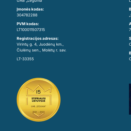
UAB „Leguma“
L
Įmonės kodas:
B
304782288
„
PVM kodas:
A
LT100011507315
7
Registracijos adresas:
Virintų g. 4, Juodėnų km.,
Čiulėnų sen., Molėtų r. sav.
B
LT-33355