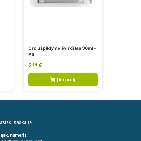
Oro užpildymo švirkštas 30ml -
AS
2
€
54
Į krepšelį
tsisk. sąskaita
ąsk. numeris: