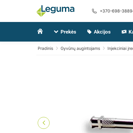
+370-698-3889
Prekės
Akcijos
K
Pradinis
Gyvūnų augintojams
Injekciniai įre