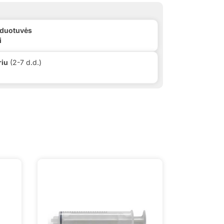
rduotuvės
i
riu
(2-7 d.d.)