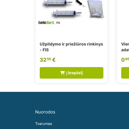
Užpildymo ir priežiūros rinkinys
Vie
- FIS
ada
32
€
0
55
8
Į krepšelį
Nuorodos
Tvarumas