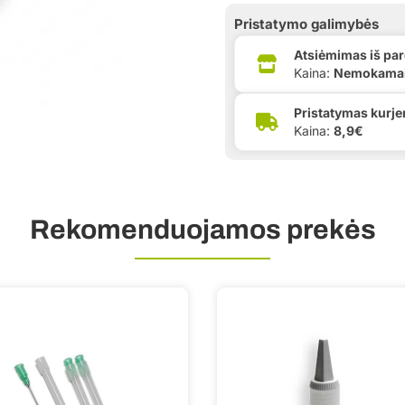
Pristatymo galimybės
Atsiėmimas iš pa
Kaina:
Nemokama
Pristatymas kurje
Kaina:
8,9€
Rekomenduojamos prekės