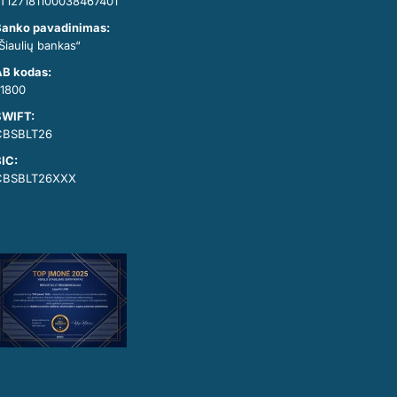
T127181100038467401
anko pavadinimas:
Šiaulių bankas“
B kodas:
1800
SWIFT:
CBSBLT26
IC:
CBSBLT26XXX