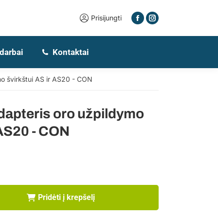
Prisijungti
 darbai
Kontaktai
o švirkštui AS ir AS20 - CON
dapteris oro užpildymo
 AS20 - CON
Pridėti į krepšelį