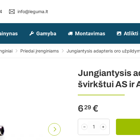
4
info@leguma.lt
ainynas
Gamyba
Montavimas
Atlikti
nginiai
Priedai įrenginiams
Jungiantysis adapteris oro užpildym
Jungiantysis a
švirkštui AS ir
6
€
29
﹣
﹢