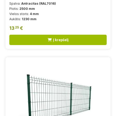
Spalva:
Antracitas (RAL7016)
Plotis:
2500 mm
Vielos storis:
4 mm
Aukštis:
1230 mm
13
€
25
Į krepšelį