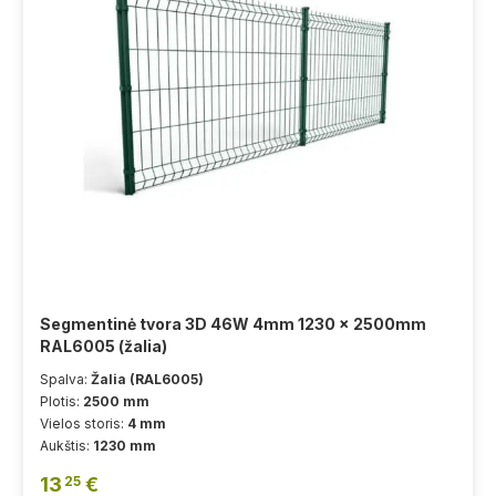
Segmentinė tvora 3D 46W 4mm 1230 x 2500mm
RAL6005 (žalia)
Spalva:
Žalia (RAL6005)
Plotis:
2500 mm
Vielos storis:
4 mm
Aukštis:
1230 mm
13
€
25