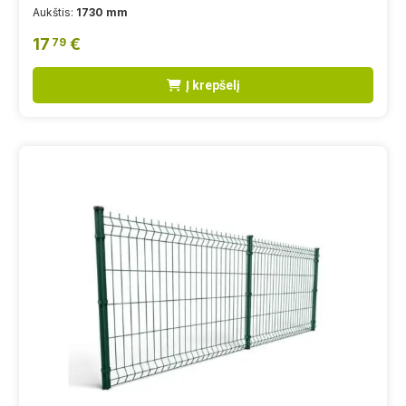
Aukštis:
1730 mm
17
€
79
Į krepšelį