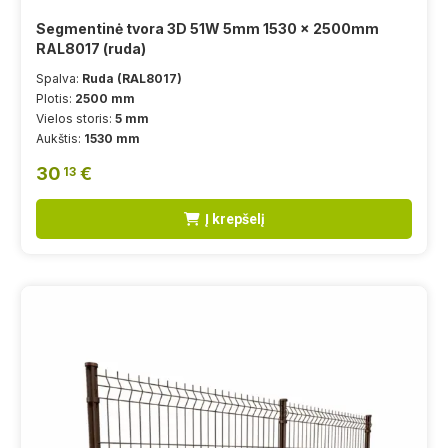
Segmentinė tvora 3D 51W 5mm 1530 x 2500mm
RAL8017 (ruda)
Spalva:
Ruda (RAL8017)
Plotis:
2500 mm
Vielos storis:
5 mm
Aukštis:
1530 mm
30
€
13
Į krepšelį