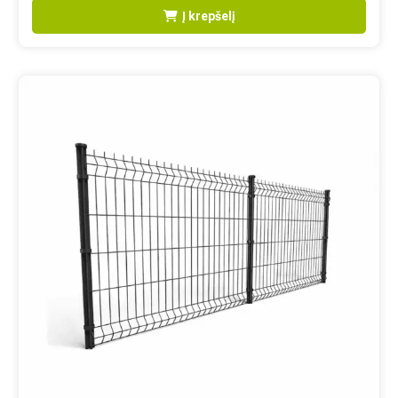
Į krepšelį