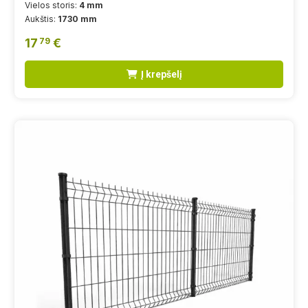
Vielos storis:
4 mm
Aukštis:
1730 mm
17
€
79
Į krepšelį