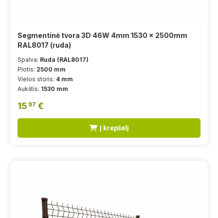
Segmentinė tvora 3D 46W 4mm 1530 x 2500mm
RAL8017 (ruda)
Spalva:
Ruda (RAL8017)
Plotis:
2500 mm
Vielos storis:
4 mm
Aukštis:
1530 mm
15
€
97
Į krepšelį