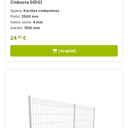
Cinkuota (HDG)
Spalva:
Karštas cinkavimas
Plotis:
2500 mm
Vielos storis:
4 mm
Aukštis:
1530 mm
24
€
32
Į krepšelį