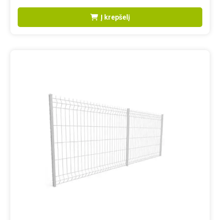
Į krepšelį