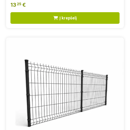
13
€
25
Į krepšelį