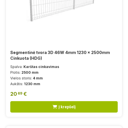
Segmentinė tvora 3D 46W 4mm 1230 x 2500mm
Cinkuota (HDG)
Spalva:
Karštas cinkavimas
Plotis:
2500 mm
Vielos storis:
4 mm
Aukštis:
1230 mm
20
€
69
Į krepšelį