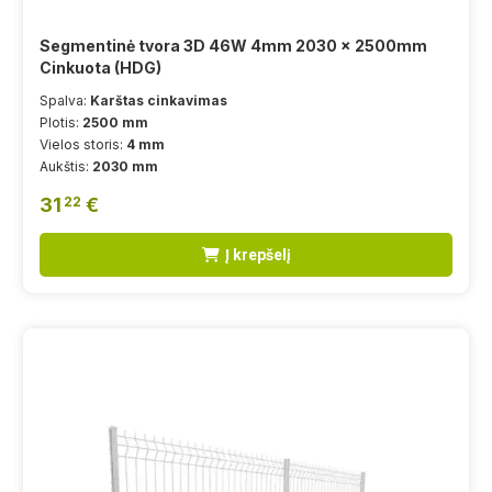
Segmentinė tvora 3D 46W 4mm 2030 x 2500mm
Cinkuota (HDG)
Spalva:
Karštas cinkavimas
Plotis:
2500 mm
Vielos storis:
4 mm
Aukštis:
2030 mm
31
€
22
Į krepšelį