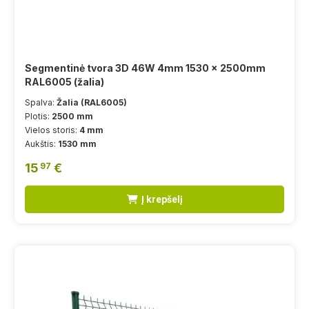
Segmentinė tvora 3D 46W 4mm 1530 x 2500mm
RAL6005 (žalia)
Spalva:
Žalia (RAL6005)
Plotis:
2500 mm
Vielos storis:
4 mm
Aukštis:
1530 mm
15
€
97
Į krepšelį