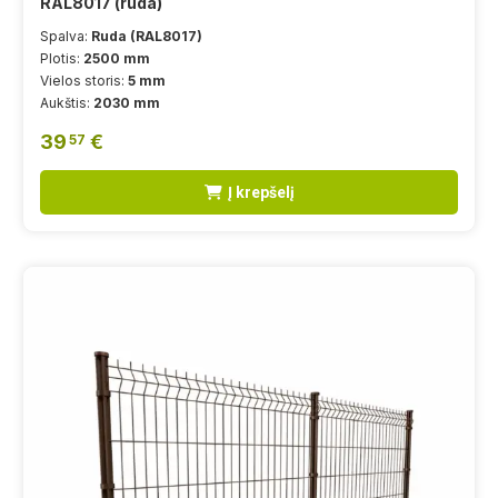
RAL8017 (ruda)
Spalva:
Ruda (RAL8017)
Plotis:
2500 mm
Vielos storis:
5 mm
Aukštis:
2030 mm
39
€
57
Į krepšelį