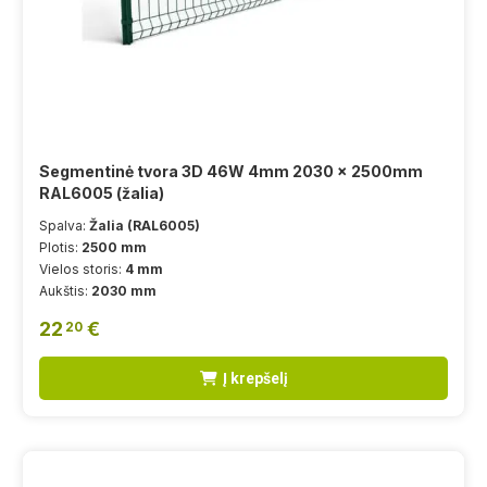
Segmentinė tvora 3D 46W 4mm 2030 x 2500mm
RAL6005 (žalia)
Spalva:
Žalia (RAL6005)
Plotis:
2500 mm
Vielos storis:
4 mm
Aukštis:
2030 mm
22
€
20
Į krepšelį