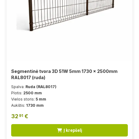
Segmentinė tvora 3D 51W 5mm 1730 x 2500mm
RAL8017 (ruda)
Spalva:
Ruda (RAL8017)
Plotis:
2500 mm
Vielos storis:
5 mm
Aukštis:
1730 mm
32
€
91
Į krepšelį