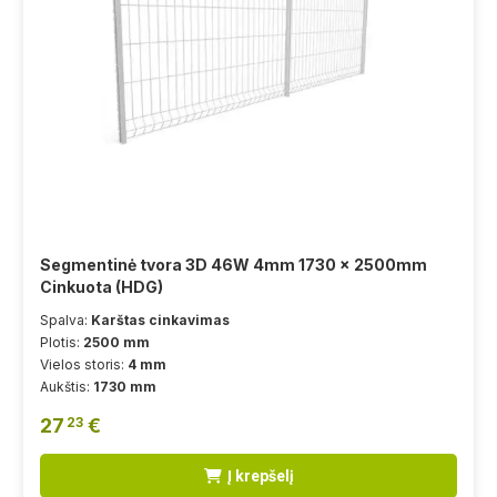
Segmentinė tvora 3D 46W 4mm 1730 x 2500mm
Cinkuota (HDG)
Spalva:
Karštas cinkavimas
Plotis:
2500 mm
Vielos storis:
4 mm
Aukštis:
1730 mm
27
€
23
Į krepšelį