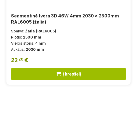
Segmentinė tvora 3D 46W 4mm 2030 x 2500mm
RAL6005 (žalia)
Spalva:
Žalia (RAL6005)
Plotis:
2500 mm
Vielos storis:
4 mm
Aukštis:
2030 mm
22
€
20
Į krepšelį
Tvoros montavimas
UAB „Leguma“ teikia aušktos kokybės montavimo