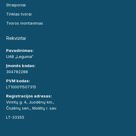
Straipsniai
Tinklas tvorai
Tvoros montavimas
Rekvizitai
Pavadinimas:
UAB „Leguma“
Įmonės kodas:
304782288
PVM kodas:
LT100011507315
Registracijos adresas:
Virintų g. 4, Juodėnų km.,
Čiulėnų sen., Molėtų r. sav.
LT-33355