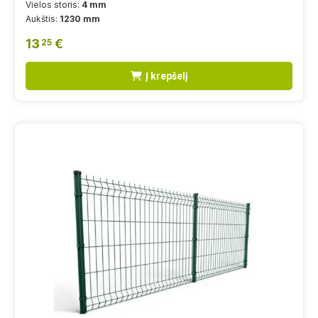
Vielos storis:
4 mm
Aukštis:
1230 mm
13
€
25
Į krepšelį