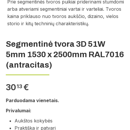
Prie segmentinės tvoros puikiai priderinami stumdomi
arba atveriami segmentiniai vartai ir varteliai. Tvoros
kaina priklauso nuo tvoros aukščio, dizaino, vielos
storio ir kitų techninių charakteristikų.
Segmentinė tvora 3D 51W
5mm 1530 x 2500mm RAL7016
(antracitas)
30
€
13
Parduodama vienetais.
Privalumai:
Aukštos kokybės
Praktiška ir patvari