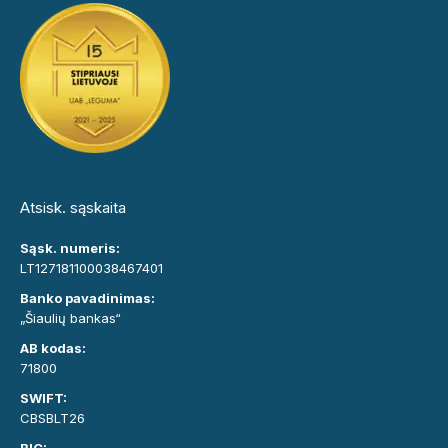
Atsisk. sąskaita
Sąsk. numeris:
LT127181100038467401
Banko pavadinimas:
„Šiaulių bankas“
AB kodas:
71800
SWIFT:
CBSBLT26
BIC: