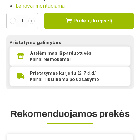
Lengvai montuojama
Pridėti į krepšelį
﹣
﹢
Pristatymo galimybės
Atsiėmimas iš parduotuvės
Kaina:
Nemokamai
Pristatymas kurjeriu
(2-7 d.d.)
Kaina:
Tikslinama po užsakymo
Rekomenduojamos prekės