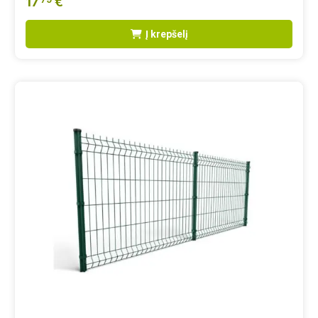
17
€
Į krepšelį