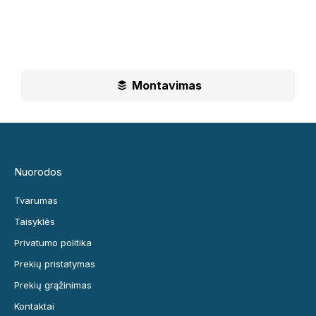
paslaugas.
Ilgametė mūsų patirtis padės jums priimti geriausius
sprendimus
Montavimas
Nuorodos
Tvarumas
Taisyklės
Privatumo politika
Prekių pristatymas
Prekių grąžinimas
Kontaktai