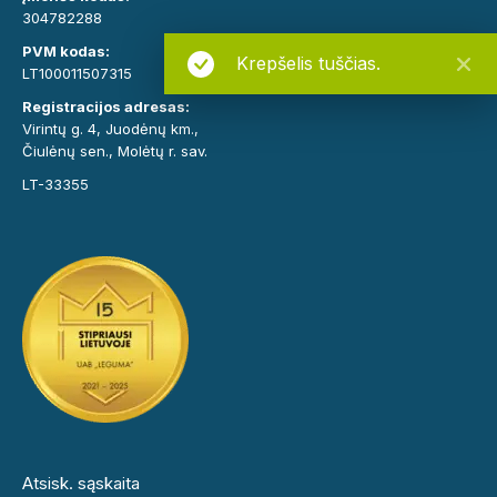
304782288
PVM kodas:
Krepšelis tuščias.
LT100011507315
Registracijos adresas:
Virintų g. 4, Juodėnų km.,
Čiulėnų sen., Molėtų r. sav.
LT-33355
Atsisk. sąskaita