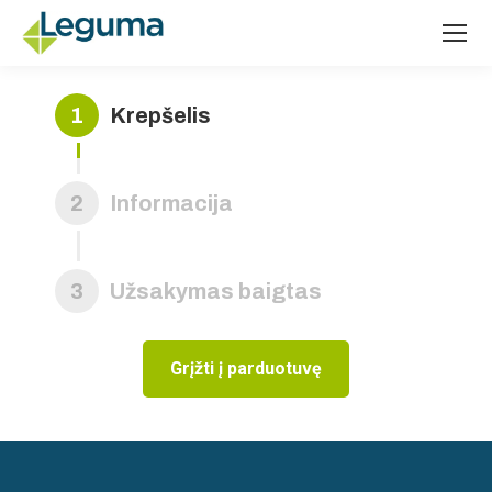
1
Krepšelis
2
Informacija
3
Užsakymas baigtas
Grįžti į parduotuvę