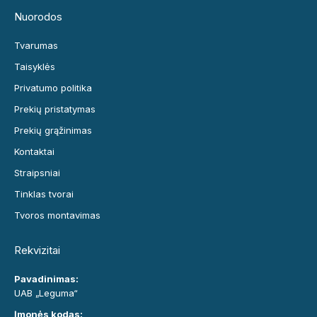
Nuorodos
Tvarumas
Taisyklės
Privatumo politika
Prekių pristatymas
Prekių grąžinimas
Kontaktai
Straipsniai
Tinklas tvorai
Tvoros montavimas
Rekvizitai
Pavadinimas:
UAB „Leguma“
Įmonės kodas: