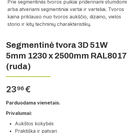
Prie segmentinės tvoros puikiai priderinami stumdomi
arba atveriami segmentiniai vartai ir varteliai. Tvoros
kaina priklauso nuo tvoros aukščio, dizaino, vielos
storio ir kitų techninių charakteristikų.
Segmentinė tvora 3D 51W
5mm 1230 x 2500mm RAL8017
(ruda)
23
€
96
Parduodama vienetais.
Privalumai:
Aukštos kokybės
Praktiška ir patvari