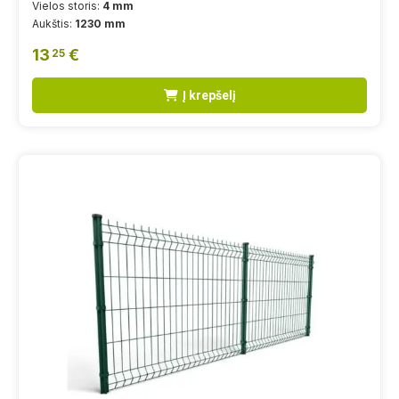
Vielos storis:
4 mm
Aukštis:
1230 mm
13
€
25
Į krepšelį