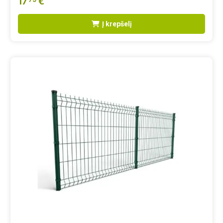
17
€
Į krepšelį