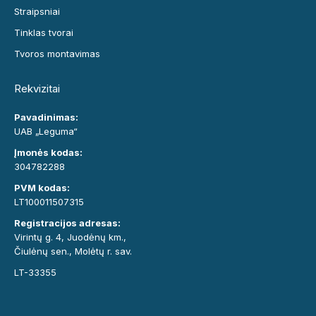
Straipsniai
Tinklas tvorai
Tvoros montavimas
Rekvizitai
Pavadinimas:
UAB „Leguma“
Įmonės kodas:
304782288
PVM kodas:
LT100011507315
Registracijos adresas:
Virintų g. 4, Juodėnų km.,
Čiulėnų sen., Molėtų r. sav.
LT-33355