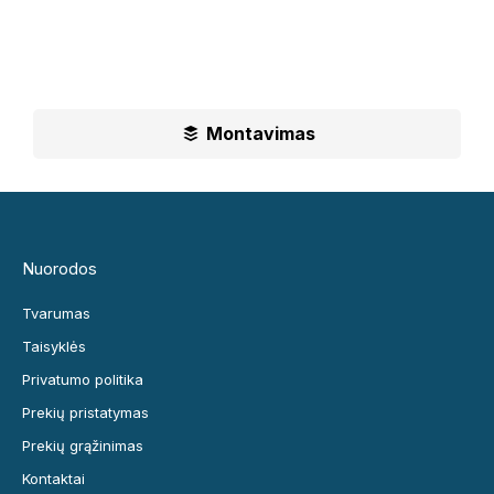
paslaugas.
Ilgametė mūsų patirtis padės jums priimti geriausius
sprendimus
Montavimas
Nuorodos
Tvarumas
Taisyklės
Privatumo politika
Prekių pristatymas
Prekių grąžinimas
Kontaktai