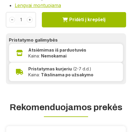
Lengvai montuojama
Pridėti į krepšelį
﹣
﹢
Pristatymo galimybės
Atsiėmimas iš parduotuvės
Kaina:
Nemokamai
Pristatymas kurjeriu
(2-7 d.d.)
Kaina:
Tikslinama po užsakymo
Rekomenduojamos prekės