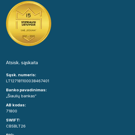
Atsisk. sąskaita
Sąsk. numeris:
LT127181100038467401
Banko pavadinimas:
„Šiaulių bankas“
AB kodas:
71800
SWIFT:
CBSBLT26
BIC: