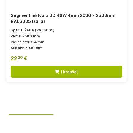
Segmentinė tvora 3D 46W 4mm 2030 x 2500mm
RAL6005 (žalia)
Spalva:
Žalia (RAL6005)
Plotis:
2500 mm
Vielos storis:
4 mm
Aukštis:
2030 mm
22
€
20
Į krepšelį
Tvoros montavimas
UAB „Leguma“ teikia aušktos kokybės montavimo