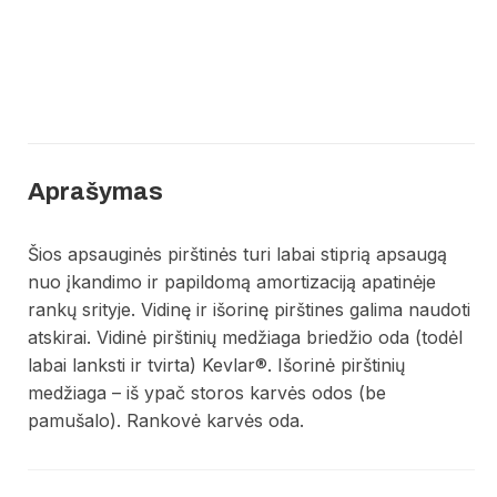
Aprašymas
Šios apsauginės pirštinės turi labai stiprią apsaugą
nuo įkandimo ir papildomą amortizaciją apatinėje
rankų srityje. Vidinę ir išorinę pirštines galima naudoti
atskirai. Vidinė pirštinių medžiaga briedžio oda (todėl
labai lanksti ir tvirta) Kevlar®. Išorinė pirštinių
medžiaga – iš ypač storos karvės odos (be
pamušalo). Rankovė karvės oda.