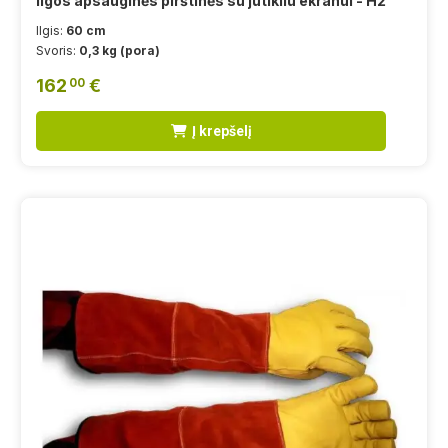
Ilgos apsauginės pirštinės su jutikliu ekranui - H2
Ilgis:
60 cm
Svoris:
0,3 kg (pora)
162
€
00
Į krepšelį