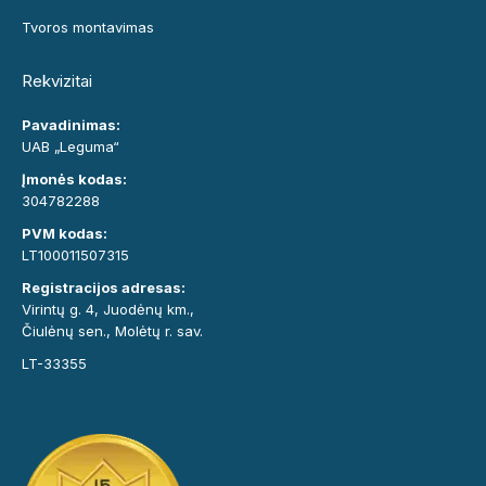
Tvoros montavimas
Rekvizitai
Pavadinimas:
UAB „Leguma“
Įmonės kodas:
304782288
PVM kodas:
LT100011507315
Registracijos adresas:
Virintų g. 4, Juodėnų km.,
Čiulėnų sen., Molėtų r. sav.
LT-33355