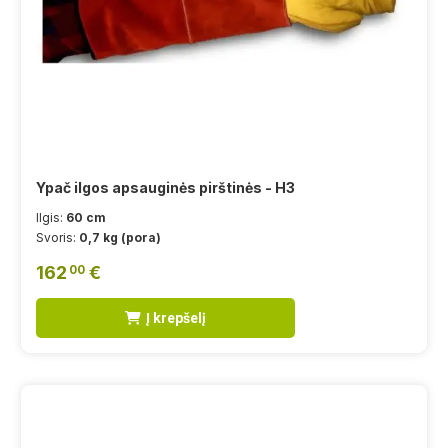
Ypač ilgos apsauginės pirštinės - H3
Ilgis:
60 cm
Svoris:
0,7 kg (pora)
162
€
00
Į krepšelį