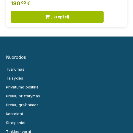
180
€
00
Į krepšelį
Nuorodos
Tvarumas
Taisyklės
Privatumo politika
Prekių pristatymas
Prekių grąžinimas
Kontaktai
Straipsniai
Tinklas tvorai