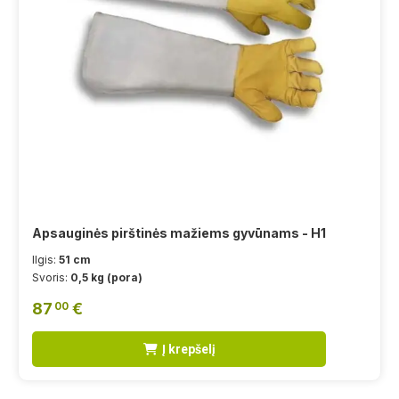
Apsauginės pirštinės mažiems gyvūnams - H1
Ilgis:
51 cm
Svoris:
0,5 kg (pora)
87
€
00
Į krepšelį