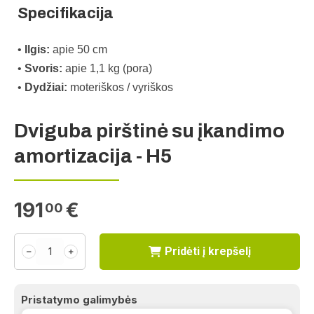
Specifikacija
• 
Ilgis:
 apie 50 cm 

• 
Svoris:
 apie 1,1 kg (pora) 

• 
Dydžiai:
 moteriškos / vyriškos 
Dviguba pirštinė su įkandimo
amortizacija - H5
191
€
00
Pridėti į krepšelį
﹣
﹢
Pristatymo galimybės