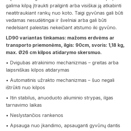
galima kilpą įtraukti prailginti arba visiškai ją atkabinti
neatitraukiant rankų nuo koto. Taigi gyvūnas gali būti
vedamas nesudėtingai ir švelniai arba gali būti
nedelsiant paleistas nekeičiant atstumo iki gyvūno.
LD90 variantas tinkamas: mažoms erdvėms ar
transporto priemonėms, ilgis: 90cm, svoris: 1,18 kg,
max. Ø26 cm kilpos atidarymo skersmuo.
• Dvigubas atrakinimo mechanizmas – greitas arba
laipsniškas kilpos atidarymas
• Automatinis užrakto mechanizmas – šuo negali
ištrūkti nuo kilpos
• Itin stabilus, anuoduoto aliuminio strypas, ilgas
tarnavimo laikas
• Neslystančios rankenos
• Apsauga nuo įkandimo, apsauganti gyvūnų dantis