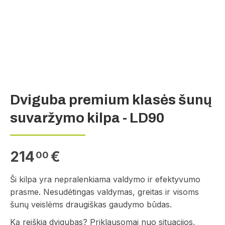
Dviguba premium klasės šunų
suvaržymo kilpa - LD90
214
€
00
Ši kilpa yra nepralenkiama valdymo ir efektyvumo
prasme. Nesudėtingas valdymas, greitas ir visoms
šunų veislėms draugiškas gaudymo būdas.
Ką reiškia dvigubas? Priklausomai nuo situacijos,