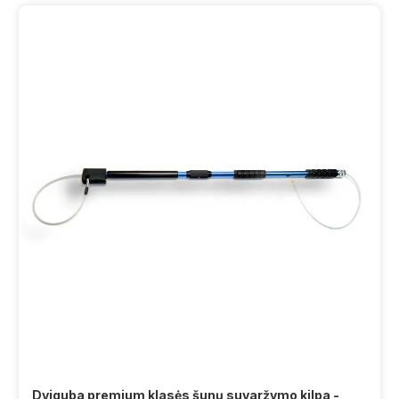
Dviguba premium klasės šunų suvaržymo kilpa -