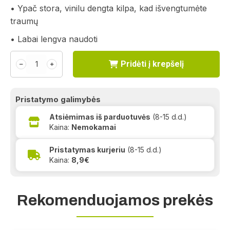
• Ypač stora, vinilu dengta kilpa, kad išvengtumėte
traumų
• Labai lengva naudoti
Pridėti į krepšelį
﹣
﹢
Pristatymo galimybės
Atsiėmimas iš parduotuvės
(8-15 d.d.)
Kaina:
Nemokamai
Pristatymas kurjeriu
(8-15 d.d.)
Kaina:
8,9€
Rekomenduojamos prekės