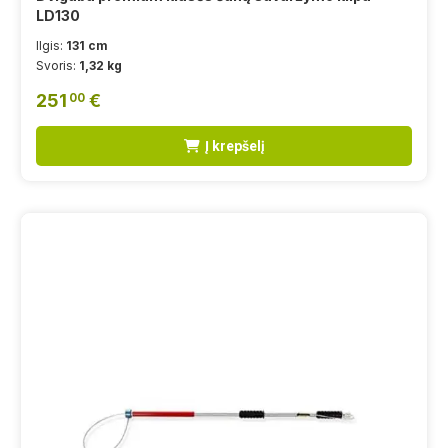
LD130
Ilgis:
131 cm
Svoris:
1,32 kg
251
€
00
Į krepšelį