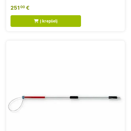
251
€
00
Į krepšelį