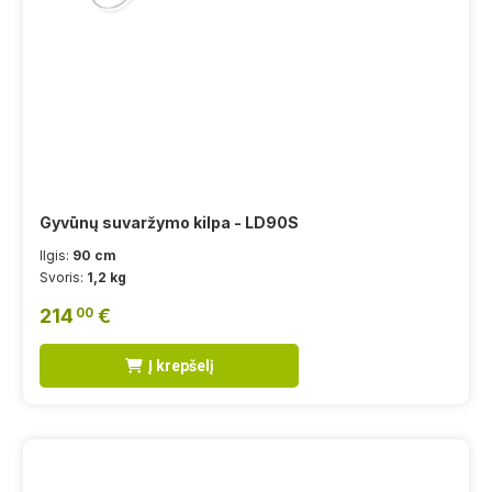
Gyvūnų suvaržymo kilpa - LD90S
Ilgis:
90 cm
Svoris:
1,2 kg
214
€
00
Į krepšelį