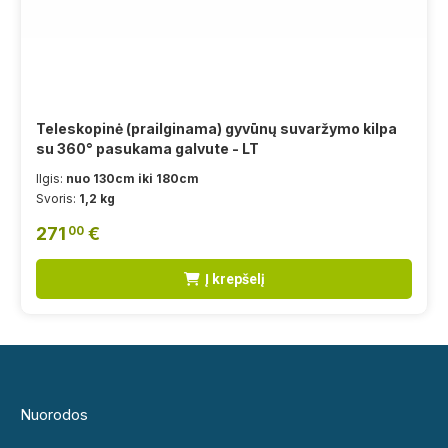
Teleskopinė (prailginama) gyvūnų suvaržymo kilpa
su 360° pasukama galvute - LT
Ilgis:
nuo 130cm iki 180cm
Svoris:
1,2 kg
271
€
00
Į krepšelį
Nuorodos