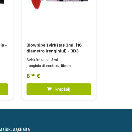
is -
Blowpipe švirkštas 3ml. (16
diametro įrenginiui) - BD3
Švirkšto talpa:
3ml
Įrenginio diametras:
16mm
8
€
66
Į krepšelį
tsisk. sąskaita