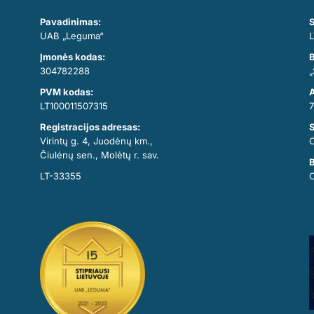
Pavadinimas:
S
UAB „Leguma“
L
Įmonės kodas:
B
304782288
„
PVM kodas:
A
LT100011507315
7
Registracijos adresas:
Virintų g. 4, Juodėnų km.,
Čiulėnų sen., Molėtų r. sav.
B
LT-33355