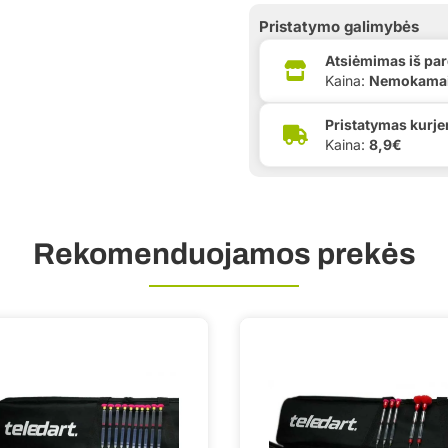
Pristatymo galimybės
Atsiėmimas iš pa
Kaina:
Nemokama
Pristatymas kurje
Kaina:
8,9€
Rekomenduojamos prekės