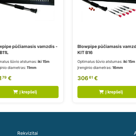
wpipe pūčiamasis vamzdis -
Blowpipe pūčiamasis vamzd
B11L
KIT B16
malus šūvio atstumas:
iki 15m
Optimalus šūvio atstumas:
iki 15m
ginio diametras:
11mm
Įrenginio diametras:
16mm
1
€
306
€
79
61
Į krepšelį
Į krepšelį
Rekvizitai
A