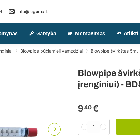
4
info@leguma.lt
ainynas
Gamyba
Montavimas
Atlikti
nginiai
Blowpipe pūčiamieji vamzdžiai
Blowpipe švirkštas 5ml. (
Blowpipe švirk
įrenginiui) - BD
9
€
40
﹣
﹢