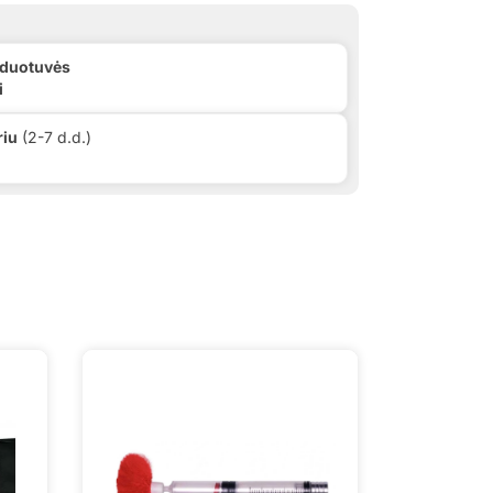
rduotuvės
i
riu
(2-7 d.d.)