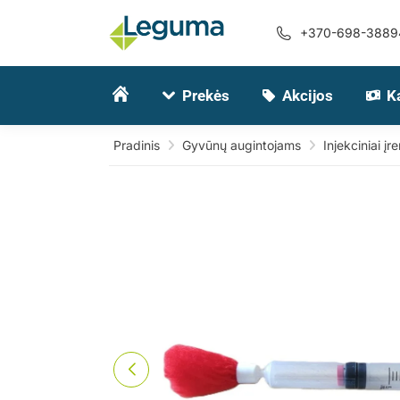
+370-698-3889
Prekės
Akcijos
K
Pradinis
Gyvūnų augintojams
Injekciniai įre