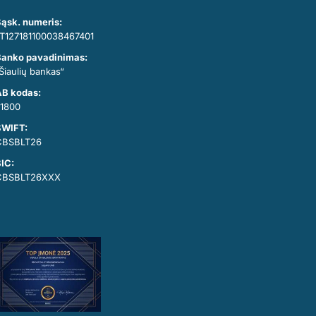
ąsk. numeris:
T127181100038467401
anko pavadinimas:
Šiaulių bankas“
B kodas:
1800
SWIFT:
CBSBLT26
IC:
CBSBLT26XXX