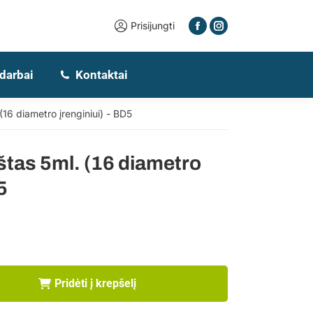
Prisijungti
 darbai
Kontaktai
16 diametro įrenginiui) - BD5
štas 5ml. (16 diametro
5
Pridėti į krepšelį