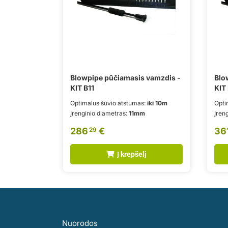
Blowpipe pūčiamasis vamzdis -
Blo
KIT B11
KIT 
Optimalus šūvio atstumas:
iki 10m
Opti
Įrenginio diametras:
11mm
Įren
286
€
36
29
Į krepšelį
Nuorodos