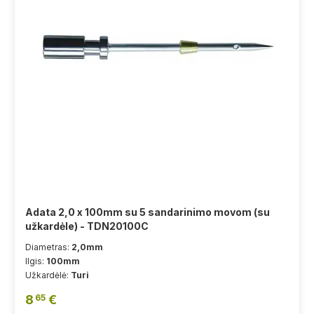
Adata 2,0 x 100mm su 5 sandarinimo movom (su
užkardėle) - TDN20100C
Diametras:
2,0mm
Ilgis:
100mm
Užkardėlė:
Turi
8
€
65