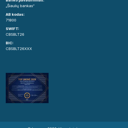
Banko pavadinimas:
„Šiaulių bankas“
AB kodas:
71800
SWIFT:
CBSBLT26
BIC:
CBSBLT26XXX