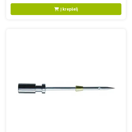
Į krepšelį