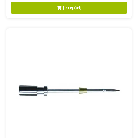
Į krepšelį