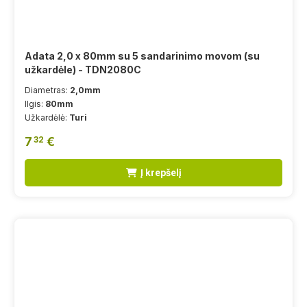
Adata 2,0 x 80mm su 5 sandarinimo movom (su
užkardėle) - TDN2080C
Diametras:
2,0mm
Ilgis:
80mm
Užkardėlė:
Turi
7
€
32
Į krepšelį