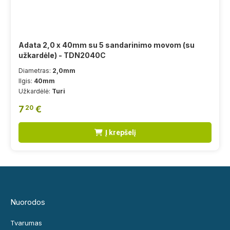
Adata 2,0 x 40mm su 5 sandarinimo movom (su
užkardėle) - TDN2040C
Diametras:
2,0mm
Ilgis:
40mm
Užkardėlė:
Turi
7
€
20
Į krepšelį
Nuorodos
Tvarumas