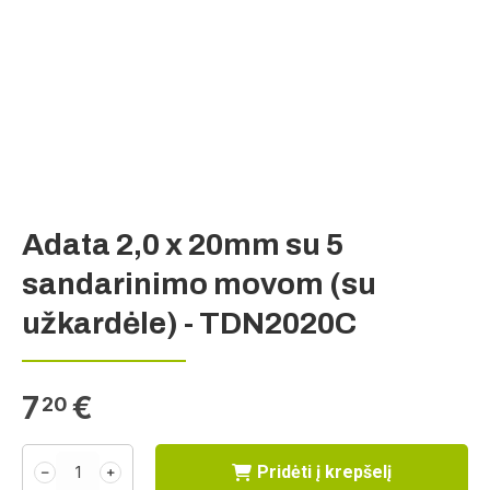
Adata 2,0 x 20mm su 5
sandarinimo movom (su
užkardėle) - TDN2020C
7
€
20
Pridėti į krepšelį
﹣
﹢