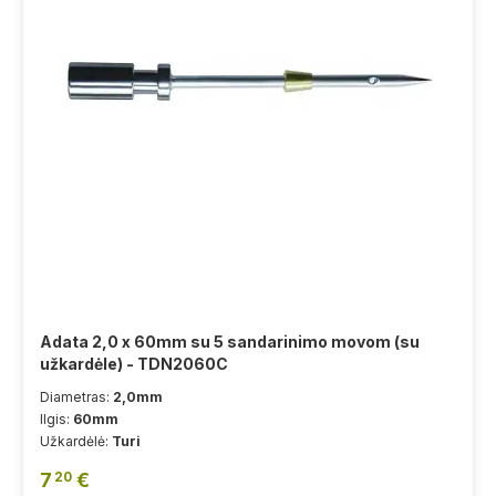
Adata 2,0 x 60mm su 5 sandarinimo movom (su
užkardėle) - TDN2060C
Diametras:
2,0mm
Ilgis:
60mm
Užkardėlė:
Turi
7
€
20