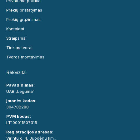
Privatumo politika
Prekių pristatymas
Prekių grąžinimas
Kontaktai
Straipsniai
Tinklas tvorai
Tvoros montavimas
Rekvizitai
Pavadinimas:
UAB „Leguma“
Įmonės kodas:
304782288
PVM kodas:
LT100011507315
Registracijos adresas:
Virintų g. 4, Juodėnų km.,