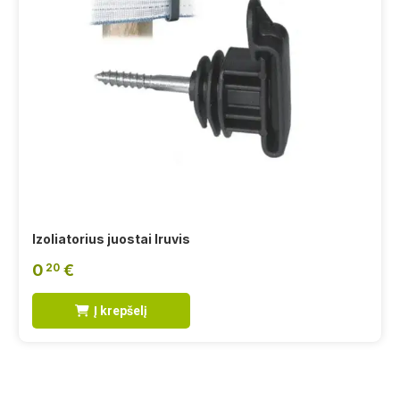
Izoliatorius juostai Iruvis
0
€
20
Į krepšelį