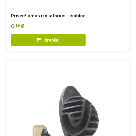
Priveržiamas izoliatorius - Isobloc
0
€
19
Į krepšelį