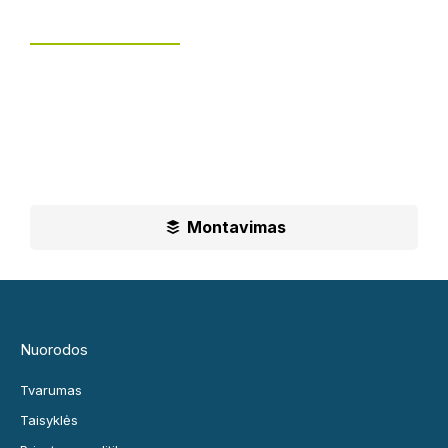
Tvoros montavimas
UAB „Leguma“ teikia aušktos kokybės montavimo
paslaugas.
Ilgametė mūsų patirtis padės jums priimti geriausius
sprendimus
Montavimas
Nuorodos
Tvarumas
Taisyklės