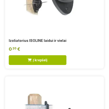
Izoliatorius ISOLINE laidui ir vielai
0
€
20
Į krepšelį