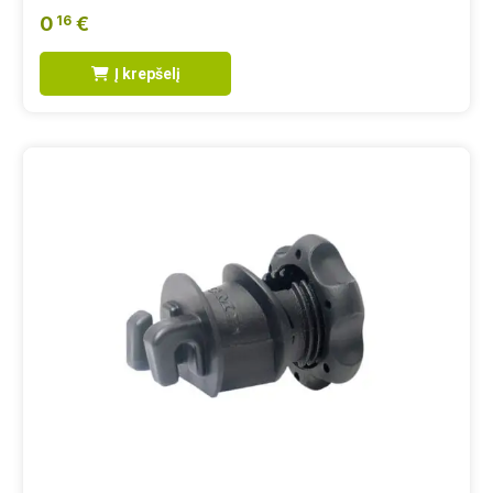
0
€
16
Į krepšelį