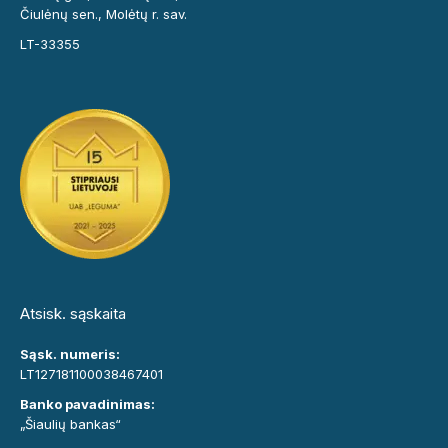
Čiulėnų sen., Molėtų r. sav.
LT-33355
Atsisk. sąskaita
Sąsk. numeris:
LT127181100038467401
Banko pavadinimas:
„Šiaulių bankas“