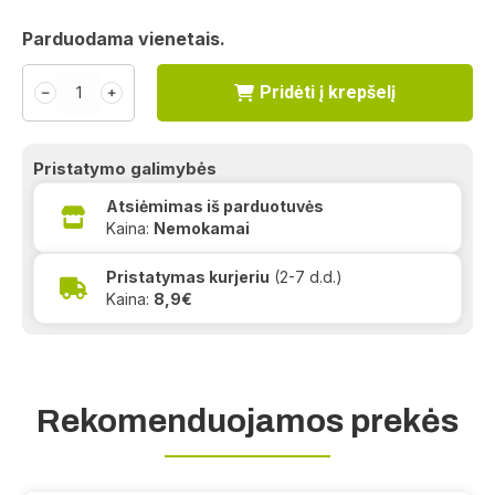
Parduodama vienetais.
Pridėti į krepšelį
﹣
﹢
Pristatymo galimybės
Atsiėmimas iš parduotuvės
Kaina:
Nemokamai
Pristatymas kurjeriu
(2-7 d.d.)
Kaina:
8,9€
Rekomenduojamos prekės