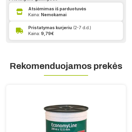
Atsiėmimas iš parduotuvės
Kaina:
Nemokamai
Pristatymas kurjeriu
(2-7 d.d.)
Kaina:
9,79€
Rekomenduojamos prekės