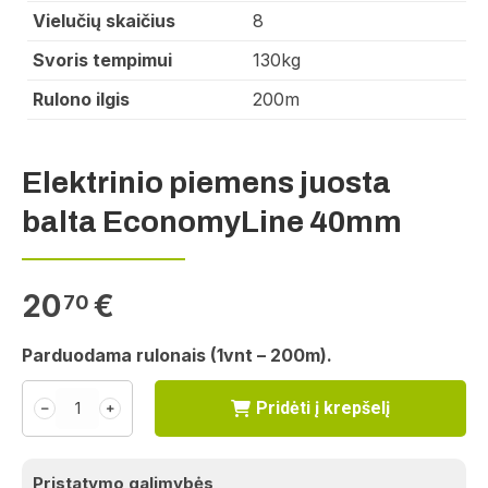
Vielučių skaičius
8
Svoris tempimui
130kg
Rulono ilgis
200m
Elektrinio piemens juosta
balta EconomyLine 40mm
20
€
70
Parduodama rulonais (1vnt – 200m).
Pridėti į krepšelį
﹣
﹢
Pristatymo galimybės