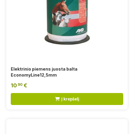
Elektrinio piemens juosta balta
EconomyLine12,5mm
10
€
90
Į krepšelį