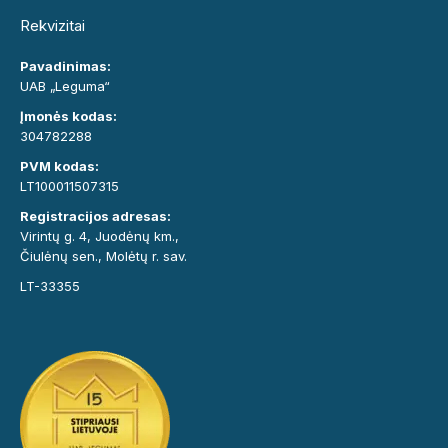
Rekvizitai
Pavadinimas:
UAB „Leguma“
Įmonės kodas:
304782288
PVM kodas:
LT100011507315
Registracijos adresas:
Virintų g. 4, Juodėnų km.,
Čiulėnų sen., Molėtų r. sav.
LT-33355