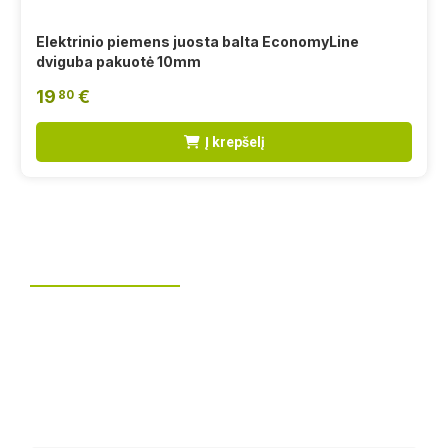
Elektrinio piemens juosta balta EconomyLine
dviguba pakuotė 10mm
19
€
80
Į krepšelį
Tvoros montavimas
UAB „Leguma“ teikia aušktos kokybės montavimo
paslaugas.
Ilgametė mūsų patirtis padės jums priimti geriausius
sprendimus