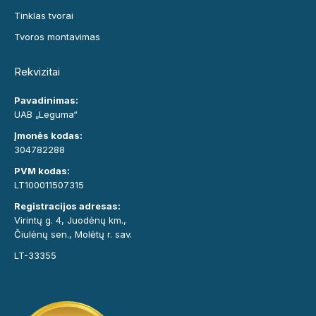
Tinklas tvorai
Tvoros montavimas
Rekvizitai
Pavadinimas:
UAB „Leguma“
Įmonės kodas:
304782288
PVM kodas:
LT100011507315
Registracijos adresas:
Virintų g. 4, Juodėnų km.,
Čiulėnų sen., Molėtų r. sav.
LT-33355