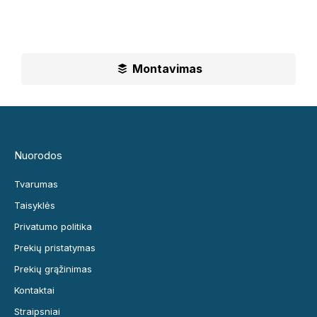
Ilgametė mūsų patirtis padės jums priimti geriausius
sprendimus
Montavimas
Nuorodos
Tvarumas
Taisyklės
Privatumo politika
Prekių pristatymas
Prekių grąžinimas
Kontaktai
Straipsniai