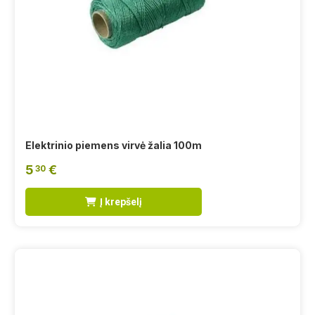
Elektrinio piemens virvė žalia 100m
5
€
30
Į krepšelį