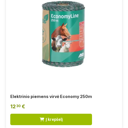
Elektrinio piemens virvė Economy 250m
12
€
30
Į krepšelį