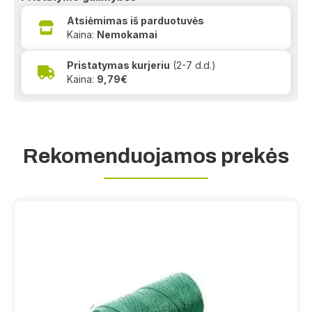
Atsiėmimas iš parduotuvės
Kaina:
Nemokamai
Pristatymas kurjeriu
(2-7 d.d.)
Kaina:
9,79€
Rekomenduojamos prekės