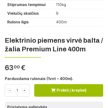
Stiprumas tempimui
110kg
Vielučių skaičius
9
Rulono ilgis
400m
Elektrinio piemens virvė balta /
žalia Premium Line 400m
63
€
00
Parduodama rulonais (1vnt – 400m).
Pridėti į krepšelį
﹣
﹢
Pristatymo galimybės