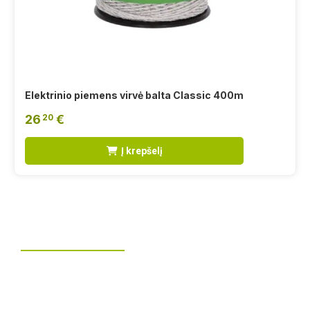
Elektrinio piemens virvė balta Classic 400m
26
€
20
Į krepšelį
Tvoros montavimas
UAB „Leguma“ teikia aušktos kokybės montavimo
paslaugas.