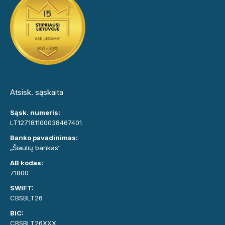
Atsisk. sąskaita
Sąsk. numeris:
LT127181100038467401
Banko pavadinimas:
„Šiaulių bankas“
AB kodas:
71800
SWIFT:
CBSBLT26
BIC:
CBSBLT26XXX