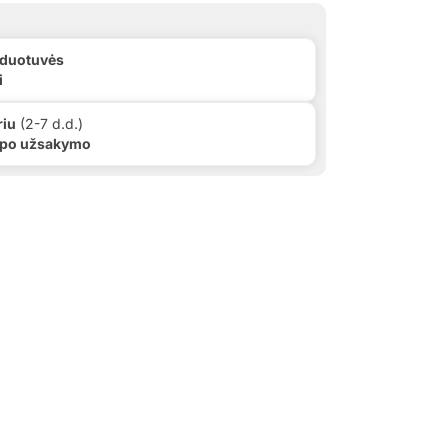
rduotuvės
i
riu
(2-7 d.d.)
 po užsakymo