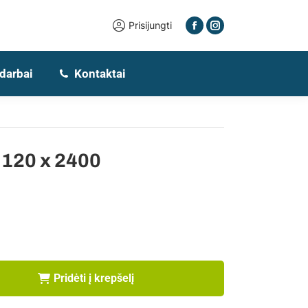
Prisijungti
 darbai
Kontaktai
i 120 x 2400
Pridėti į krepšelį