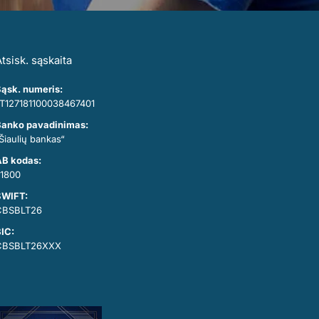
tsisk. sąskaita
ąsk. numeris:
T127181100038467401
anko pavadinimas:
Šiaulių bankas“
B kodas:
1800
SWIFT:
CBSBLT26
IC:
CBSBLT26XXX