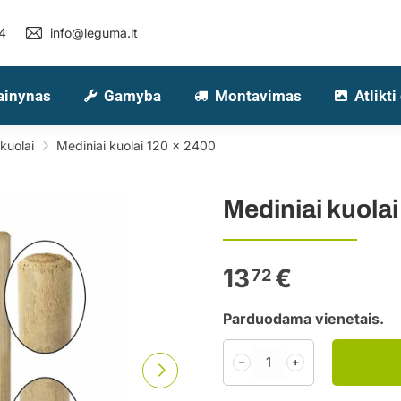
4
info@leguma.lt
ainynas
Gamyba
Montavimas
Atlikti
kuolai
Mediniai kuolai 120 x 2400
Mediniai kuola
13
€
72
Parduodama vienetais.
﹣
﹢