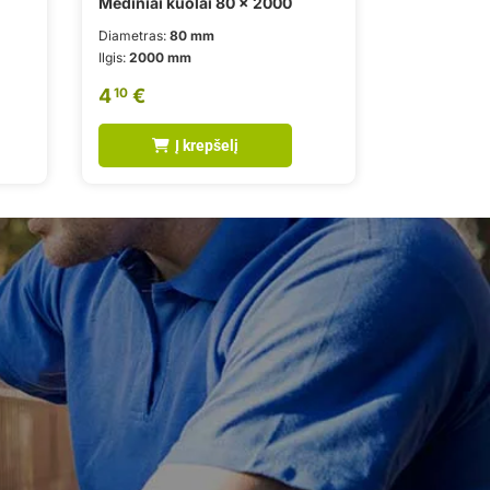
Mediniai kuolai 80 x 2000
Diametras:
80 mm
Ilgis:
2000 mm
4
€
10
Į krepšelį