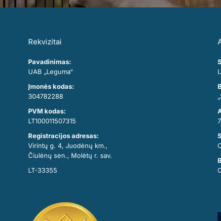
Rekvizitai
A
Pavadinimas:
S
UAB „Leguma“
L
Įmonės kodas:
B
304782288
„
PVM kodas:
A
LT100011507315
7
Registracijos adresas:
Virintų g. 4, Juodėnų km.,
Čiulėnų sen., Molėtų r. sav.
B
LT-33355