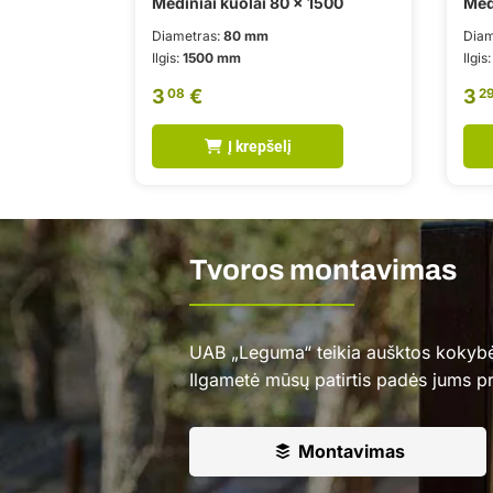
Mediniai kuolai 80 x 1500
Med
Diametras:
80 mm
Diam
Ilgis:
1500 mm
Ilgis
3
€
3
08
2
Į krepšelį
Tvoros montavimas
UAB „Leguma“ teikia aušktos kokyb
Ilgametė mūsų patirtis padės jums pr
Montavimas