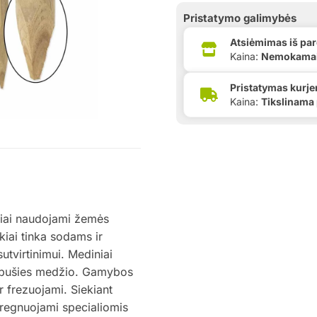
Pristatymo galimybės
Atsiėmimas iš pa
Kaina:
Nemokama
Pristatymas kurje
Kaina:
Tikslinama
usiai naudojami žemės
kiai tinka sodams ir
sutvirtinimui. Mediniai
a pušies medžio. Gamybos
r frezuojami. Siekiant
mpregnuojami specialiomis