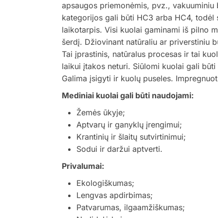
apsaugos priemonėmis, pvz., vakuuminiu
kategorijos gali būti HC3 arba HC4, todėl 
laikotarpis. Visi kuolai gaminami iš pilno me
šerdį. Džiovinant natūraliu ar priverstiniu b
Tai įprastinis, natūralus procesas ir tai ku
laikui įtakos neturi. Siūlomi kuolai gali būti 
Galima įsigyti ir kuolų puseles. Impregnuot
Mediniai kuolai gali būti naudojami:
Žemės ūkyje;
Aptvarų ir ganyklų įrengimui;
Krantinių ir šlaitų sutvirtinimui;
Sodui ir daržui aptverti.
Privalumai:
Ekologiškumas;
Lengvas apdirbimas;
Patvarumas, ilgaamžiškumas;