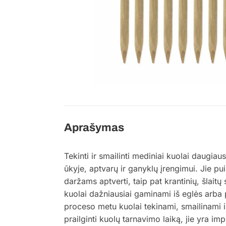
Aprašymas
Tekinti ir smailinti mediniai kuolai daugia
ūkyje, aptvarų ir ganyklų įrengimui. Jie pui
daržams aptverti, taip pat krantinių, šlaitų 
kuolai dažniausiai gaminami iš eglės arb
proceso metu kuolai tekinami, smailinami i
prailginti kuolų tarnavimo laiką, jie yra i