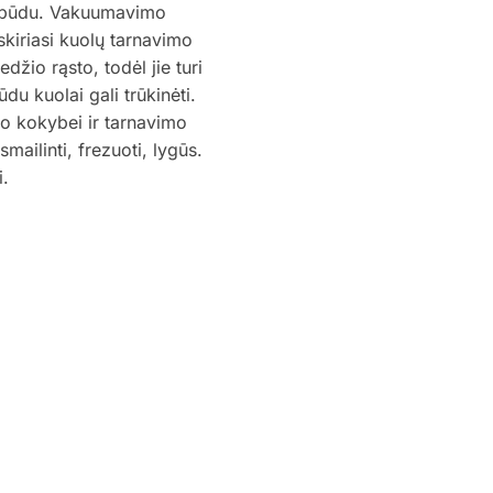
 būdu. Vakuumavimo
skiriasi kuolų tarnavimo
džio rąsto, todėl jie turi
ūdu kuolai gali trūkinėti.
olo kokybei ir tarnavimo
smailinti, frezuoti, lygūs.
i.