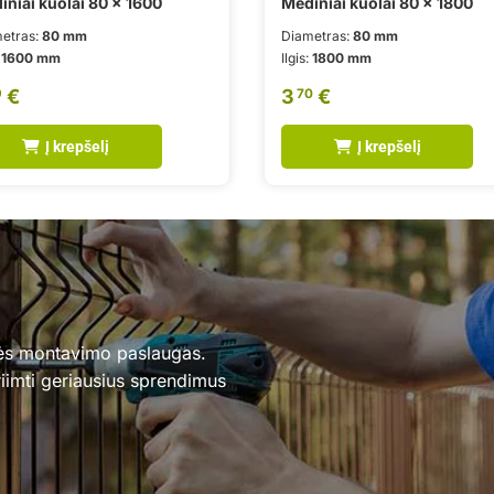
iniai kuolai 80 x 1600
Mediniai kuolai 80 x 1800
etras:
80 mm
Diametras:
80 mm
:
1600 mm
Ilgis:
1800 mm
€
3
€
9
70
Į krepšelį
Į krepšelį
ės montavimo paslaugas.
iimti geriausius sprendimus