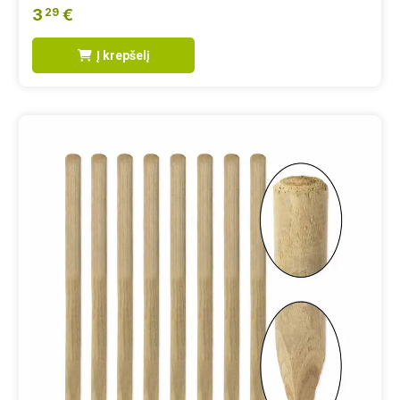
3
€
29
Į krepšelį