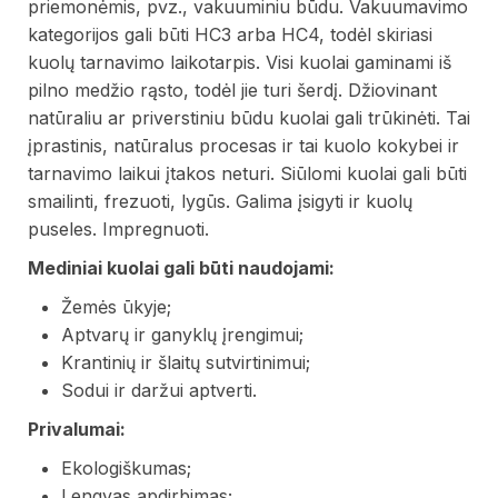
priemonėmis, pvz., vakuuminiu būdu. Vakuumavimo
kategorijos gali būti HC3 arba HC4, todėl skiriasi
kuolų tarnavimo laikotarpis. Visi kuolai gaminami iš
pilno medžio rąsto, todėl jie turi šerdį. Džiovinant
natūraliu ar priverstiniu būdu kuolai gali trūkinėti. Tai
įprastinis, natūralus procesas ir tai kuolo kokybei ir
tarnavimo laikui įtakos neturi. Siūlomi kuolai gali būti
smailinti, frezuoti, lygūs. Galima įsigyti ir kuolų
puseles. Impregnuoti.
Mediniai kuolai gali būti naudojami:
Žemės ūkyje;
Aptvarų ir ganyklų įrengimui;
Krantinių ir šlaitų sutvirtinimui;
Sodui ir daržui aptverti.
Privalumai:
Ekologiškumas;
Lengvas apdirbimas;