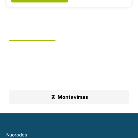
Tvoros montavimas
UAB „Leguma“ teikia aušktos kokybės montavimo
paslaugas.
Ilgametė mūsų patirtis padės jums priimti geriausius
sprendimus
Montavimas
Nuorodos