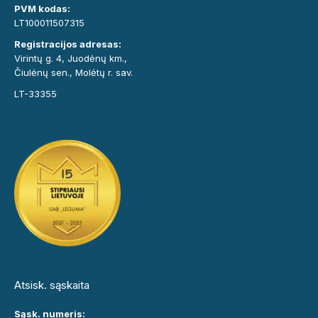
PVM kodas:
LT100011507315
Registracijos adresas:
Virintų g. 4, Juodėnų km.,
Čiulėnų sen., Molėtų r. sav.
LT-33355
Atsisk. sąskaita
Sąsk. numeris: