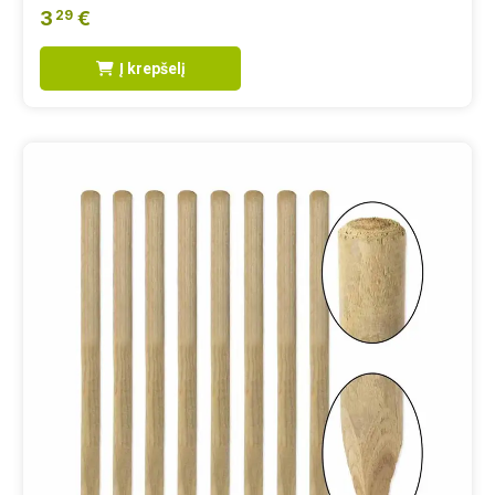
3
€
29
Į krepšelį