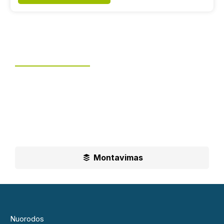
Tvoros montavimas
UAB „Leguma“ teikia aušktos kokybės montavimo
paslaugas.
Ilgametė mūsų patirtis padės jums priimti geriausius
sprendimus
Montavimas
Nuorodos