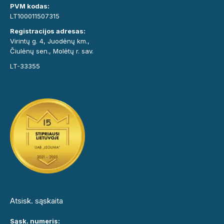
PVM kodas:
LT100011507315
Registracijos adresas:
Virintų g. 4, Juodėnų km.,
Čiulėnų sen., Molėtų r. sav.
LT-33355
Atsisk. sąskaita
Sąsk. numeris: