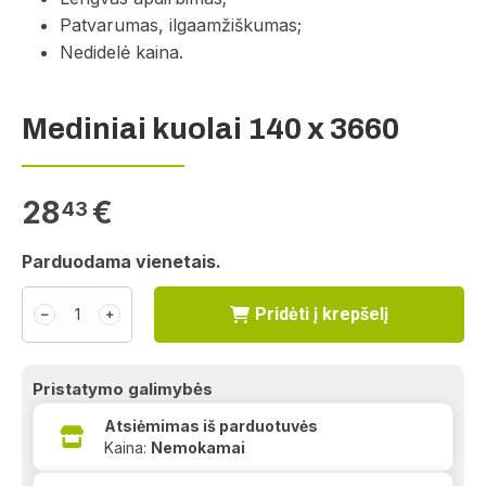
Patvarumas, ilgaamžiškumas;
Nedidelė kaina.
Mediniai kuolai 140 x 3660
28
€
43
Parduodama vienetais.
Pridėti į krepšelį
﹣
﹢
Pristatymo galimybės
Atsiėmimas iš parduotuvės
Kaina:
Nemokamai