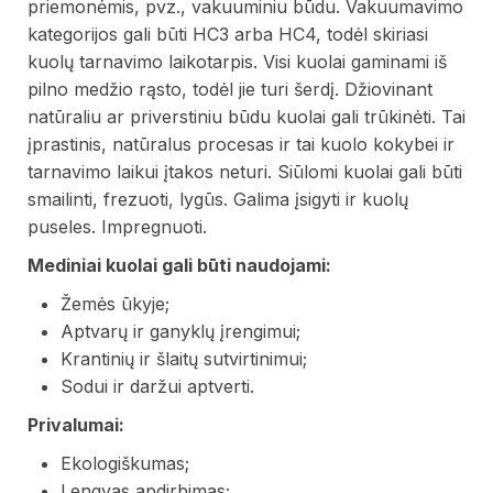
priemonėmis, pvz., vakuuminiu būdu. Vakuumavimo
kategorijos gali būti HC3 arba HC4, todėl skiriasi
kuolų tarnavimo laikotarpis. Visi kuolai gaminami iš
pilno medžio rąsto, todėl jie turi šerdį. Džiovinant
natūraliu ar priverstiniu būdu kuolai gali trūkinėti. Tai
įprastinis, natūralus procesas ir tai kuolo kokybei ir
tarnavimo laikui įtakos neturi. Siūlomi kuolai gali būti
smailinti, frezuoti, lygūs. Galima įsigyti ir kuolų
puseles. Impregnuoti.
Mediniai kuolai gali būti naudojami:
Žemės ūkyje;
Aptvarų ir ganyklų įrengimui;
Krantinių ir šlaitų sutvirtinimui;
Sodui ir daržui aptverti.
Privalumai:
Ekologiškumas;
Lengvas apdirbimas;