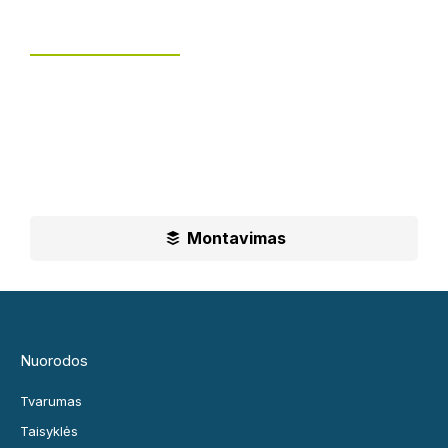
Tvoros montavimas
UAB „Leguma“ teikia aušktos kokybės montavimo
paslaugas.
Ilgametė mūsų patirtis padės jums priimti geriausius
sprendimus
Montavimas
Nuorodos
Tvarumas
Taisyklės