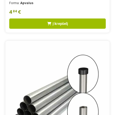
Forma:
Apvalus
4
€
84
Į krepšelį