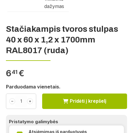
dažymas
Stačiakampis tvoros stulpas
40 x 60 x 1,2 x 1700mm
RAL8017 (ruda)
6
€
41
Parduodama vienetais.
Pridėti į krepšelį
﹣
﹢
Pristatymo galimybės
Atsiėmimas iš parduotuvės