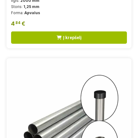
Ilgis:
2000 mm
Storis:
1,25 mm
Forma:
Apvalus
4
€
84
Į krepšelį