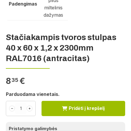
plius
Padengimas
miltelinis
dažymas
Stačiakampis tvoros stulpas
40 x 60 x 1,2 x 2300mm
RAL7016 (antracitas)
8
€
35
Parduodama vienetais.
Pridėti į krepšelį
﹣
﹢
Pristatymo galimybės