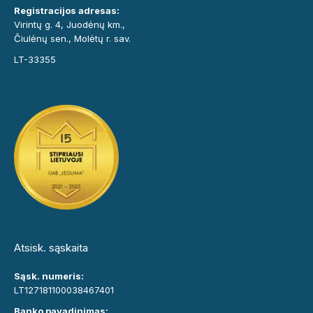
Registracijos adresas:
Virintų g. 4, Juodėnų km.,
Čiulėnų sen., Molėtų r. sav.
LT-33355
Atsisk. sąskaita
Sąsk. numeris:
LT127181100038467401
Banko pavadinimas: