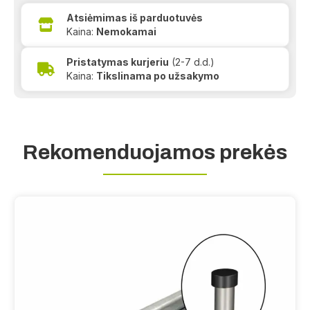
Atsiėmimas iš parduotuvės
Kaina:
Nemokamai
Pristatymas kurjeriu
(2-7 d.d.)
Kaina:
Tikslinama po užsakymo
Rekomenduojamos prekės