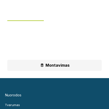
Tvoros montavimas
UAB „Leguma“ teikia aušktos kokybės montavimo
paslaugas.
Ilgametė mūsų patirtis padės jums priimti geriausius
sprendimus
Montavimas
Nuorodos
Tvarumas