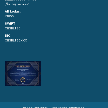
„Šiaulių bankas“
AB kodas:
71800
SWIFT:
CBSBLT26
BIC:
CBSBLT26XXX
© Leguma 2026. Visos teisės saugomos.