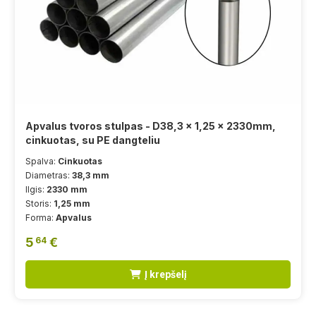
Apvalus tvoros stulpas - D38,3 x 1,25 x 2330mm,
cinkuotas, su PE dangteliu
Spalva:
Cinkuotas
Diametras:
38,3 mm
Ilgis:
2330 mm
Storis:
1,25 mm
Forma:
Apvalus
5
€
64
Į krepšelį