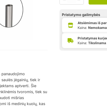
Pristatymo galimybės
Atsiėmimas iš pa
Kaina:
Nemokama
Pristatymas kurje
Kaina:
Tikslinama
is panaudojimo
 saulės jėgainių, tiek ir
ktams aptverti. Šie
inklinėmis tvoromis, tiek su
audoti mišrias
omi iš medinių kuolų, kas