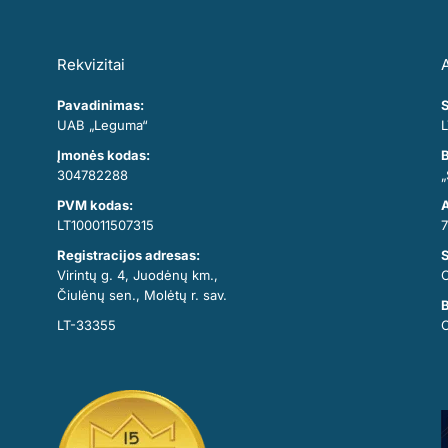
Rekvizitai
A
Pavadinimas:
S
UAB „Leguma“
L
Įmonės kodas:
B
304782288
„
PVM kodas:
A
LT100011507315
7
Registracijos adresas:
Virintų g. 4, Juodėnų km.,
Čiulėnų sen., Molėtų r. sav.
B
LT-33355