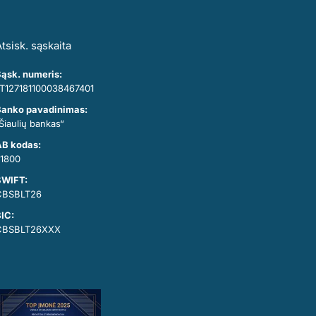
tsisk. sąskaita
ąsk. numeris:
T127181100038467401
anko pavadinimas:
Šiaulių bankas“
B kodas:
1800
SWIFT:
CBSBLT26
IC:
CBSBLT26XXX