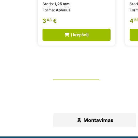
Storis:
1,25 mm
Stor
Forma:
Apvalus
For
3
€
4
63
2
Į krepšelį
Tvoros montavimas
UAB „Leguma“ teikia aušktos kokyb
Ilgametė mūsų patirtis padės jums pr
Montavimas