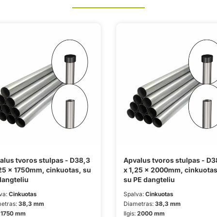
alus tvoros stulpas - D38,3
Apvalus tvoros stulpas - D3
,25 x 1750mm, cinkuotas, su
x 1,25 x 2000mm, cinkuotas
dangteliu
su PE dangteliu
va:
Cinkuotas
Spalva:
Cinkuotas
etras:
38,3 mm
Diametras:
38,3 mm
:
1750 mm
Ilgis:
2000 mm