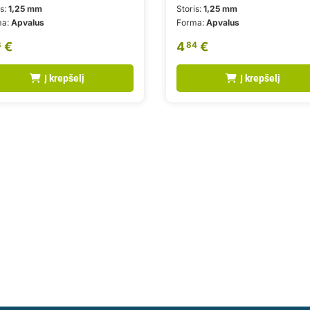
is:
1,25 mm
Storis:
1,25 mm
ma:
Apvalus
Forma:
Apvalus
€
4
€
3
84
Į krepšelį
Į krepšelį
ės montavimo paslaugas.
iimti geriausius sprendimus