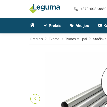
+370-698-3889
Prekės
Akcijos
K
Pradinis
Tvoros
Tvoros stulpai
Stačiakam