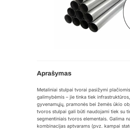
Aprašymas
Metaliniai stulpai tvorai pasižymi plačiom
galimybėmis – jie tinka tiek infrastruktūros,
gyvenamųjų, pramonės bei žemės ūkio obje
tvoros stulpai gali būti naudojami tiek su t
segmentiniais tvoros elementais. Galima n
kombinacijas aptvarams (pvz. kampai stat