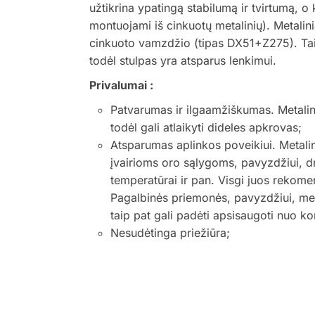
užtikrina ypatingą stabilumą ir tvirtumą, o ki
montuojami iš cinkuotų metalinių). Metalini
cinkuoto vamzdžio (tipas DX51+Z275). Tai 
todėl stulpas yra atsparus lenkimui.
Privalumai :
Patvarumas ir ilgaamžiškumas. Metalinia
todėl gali atlaikyti dideles apkrovas;
Atsparumas aplinkos poveikiui. Metalin
įvairioms oro sąlygoms, pavyzdžiui, d
temperatūrai ir pan. Visgi juos rekom
Pagalbinės priemonės, pavyzdžiui, meta
taip pat gali padėti apsisaugoti nuo ko
Nesudėtinga priežiūra;