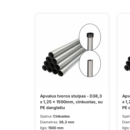
Apvalus tvoros stulpas - D38,3
Apv
x 1,25 x 1500mm, cinkuotas, su
x 1
PE dangteliu
PE 
Spalva:
Cinkuotas
Spal
Diametras:
38,3 mm
Diam
Ilgis:
1500 mm
Ilgis