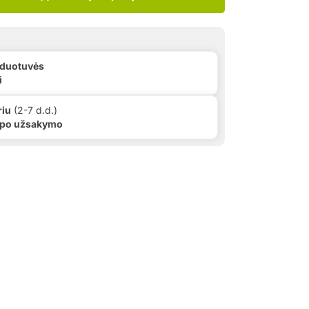
rduotuvės
i
riu
(2-7 d.d.)
 po užsakymo