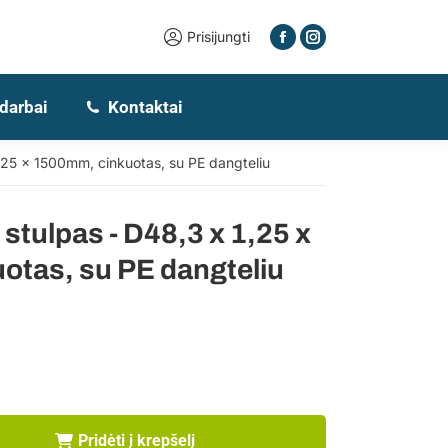
Prisijungti
 darbai
Kontaktai
,25 x 1500mm, cinkuotas, su PE dangteliu
stulpas - D48,3 x 1,25 x
tas, su PE dangteliu
Pridėti į krepšelį