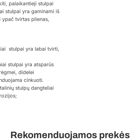
ti, palaikantieji stulpai
ai stulpai yra gaminami iš
ypač tvirtas plienas,
i stulpai yra labai tvirti,
iai stulpai yra atsparūs
rėgmei, didelei
enduojama cinkuoti.
linių stulpų dangteliai
rozijos;
Rekomenduojamos prekės