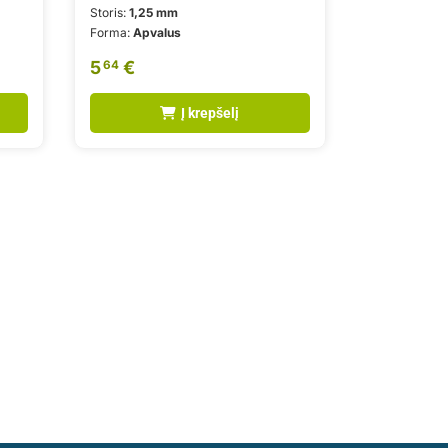
Storis:
1,25 mm
Forma:
Apvalus
5
€
64
Į krepšelį