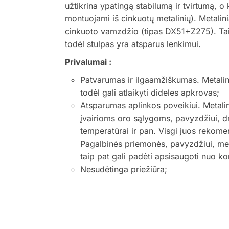
užtikrina ypatingą stabilumą ir tvirtumą, o ki
montuojami iš cinkuotų metalinių). Metalini
cinkuoto vamzdžio (tipas DX51+Z275). Tai 
todėl stulpas yra atsparus lenkimui.
Privalumai :
Patvarumas ir ilgaamžiškumas. Metalinia
todėl gali atlaikyti dideles apkrovas;
Atsparumas aplinkos poveikiui. Metalin
įvairioms oro sąlygoms, pavyzdžiui, d
temperatūrai ir pan. Visgi juos rekom
Pagalbinės priemonės, pavyzdžiui, meta
taip pat gali padėti apsisaugoti nuo ko
Nesudėtinga priežiūra;