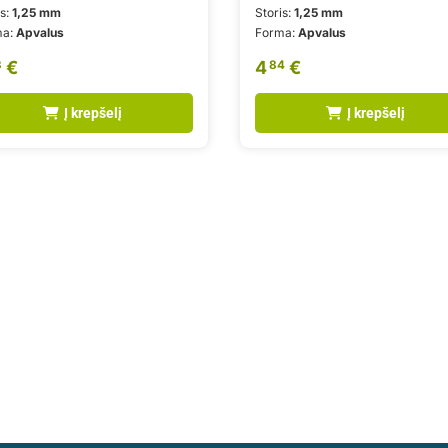
is:
1,25 mm
Storis:
1,25 mm
ma:
Apvalus
Forma:
Apvalus
€
4
€
3
84
Į krepšelį
Į krepšelį
ės montavimo paslaugas.
iimti geriausius sprendimus