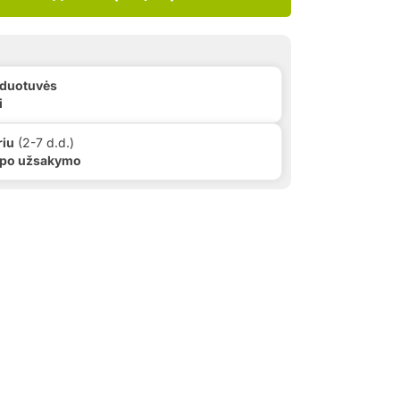
rduotuvės
i
riu
(2-7 d.d.)
 po užsakymo