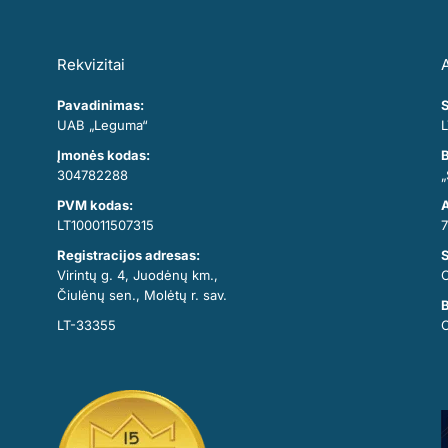
Rekvizitai
A
Pavadinimas:
S
UAB „Leguma“
L
Įmonės kodas:
B
304782288
„
PVM kodas:
A
LT100011507315
7
Registracijos adresas:
Virintų g. 4, Juodėnų km.,
Čiulėnų sen., Molėtų r. sav.
B
LT-33355