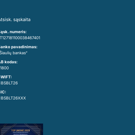
tsisk. sąskaita
ąsk. numeris:
T127181100038467401
anko pavadinimas:
Šiaulių bankas“
B kodas:
1800
SWIFT:
CBSBLT26
IC:
CBSBLT26XXX