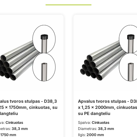
alus tvoros stulpas - D38,3
Apvalus tvoros stulpas - D3
,25 x 1750mm, cinkuotas, su
x 1,25 x 2000mm, cinkuotas
dangteliu
su PE dangteliu
va:
Cinkuotas
Spalva:
Cinkuotas
etras:
38,3 mm
Diametras:
38,3 mm
:
1750 mm
Ilgis:
2000 mm