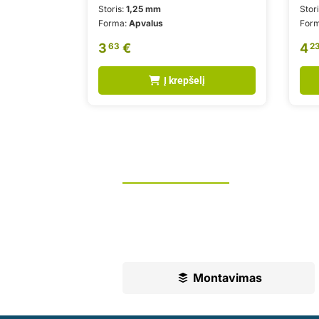
Storis:
1,25 mm
Stor
Forma:
Apvalus
For
3
€
4
63
2
Į krepšelį
Tvoros montavimas
UAB „Leguma“ teikia aušktos kokyb
Ilgametė mūsų patirtis padės jums pr
Montavimas