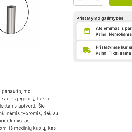
Pristatymo galimybės
Atsiėmimas iš pa
Kaina:
Nemokama
Pristatymas kurje
Kaina:
Tikslinama
is panaudojimo
 saulės jėgainių, tiek ir
ktams aptverti. Šie
inklinėmis tvoromis, tiek su
audoti mišrias
omi iš medinių kuolų, kas