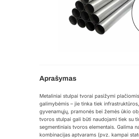
Aprašymas
Metaliniai stulpai tvorai pasižymi plačiom
galimybėmis – jie tinka tiek infrastruktūros,
gyvenamųjų, pramonės bei žemės ūkio obje
tvoros stulpai gali būti naudojami tiek su t
segmentiniais tvoros elementais. Galima n
kombinacijas aptvarams (pvz. kampai stat