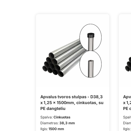
Apvalus tvoros stulpas - D38,3
Apv
x 1,25 x 1500mm, cinkuotas, su
x 1
PE dangteliu
PE 
Spalva:
Cinkuotas
Spal
Diametras:
38,3 mm
Diam
Ilgis:
1500 mm
Ilgis