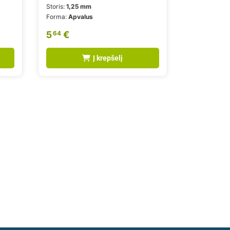
Storis:
1,25 mm
Forma:
Apvalus
5
€
64
Į krepšelį