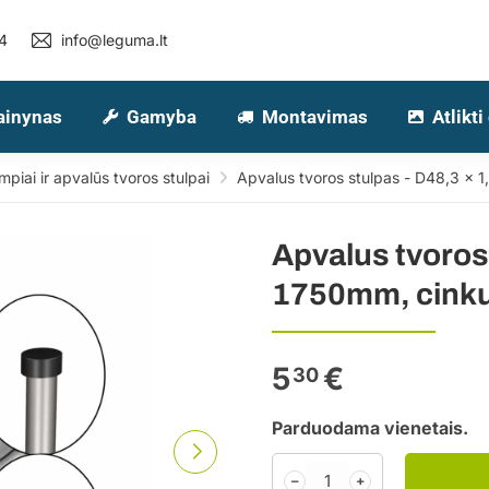
4
info@leguma.lt
ainynas
Gamyba
Montavimas
Atlikti
piai ir apvalūs tvoros stulpai
Apvalus tvoros stulpas - D48,3 x 1
Apvalus tvoros 
1750mm, cinkuo
5
€
30
Parduodama vienetais.
﹣
﹢