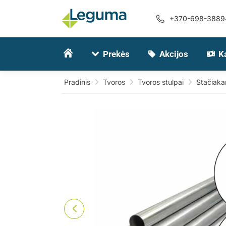
+370-698-3889
Prekės
Akcijos
K
Pradinis
Tvoros
Tvoros stulpai
Stačiakam