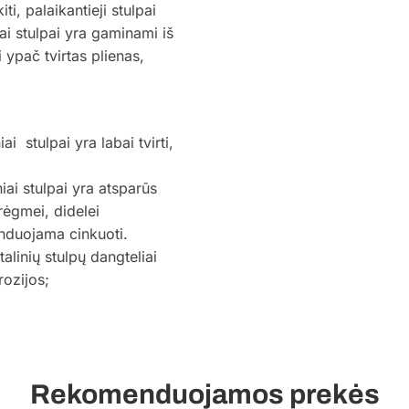
ti, palaikantieji stulpai
ai stulpai yra gaminami iš
ypač tvirtas plienas,
i stulpai yra labai tvirti,
iai stulpai yra atsparūs
rėgmei, didelei
enduojama cinkuoti.
linių stulpų dangteliai
rozijos;
Rekomenduojamos prekės