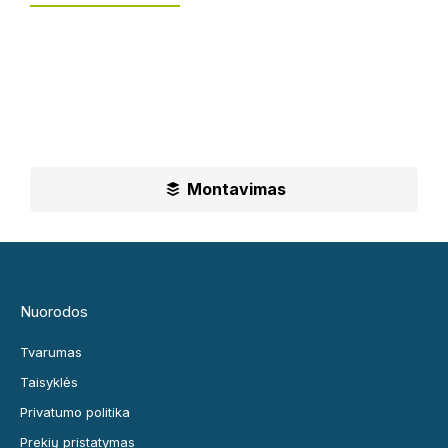
UAB „Leguma“ teikia aušktos kokybės montavimo
paslaugas.
Ilgametė mūsų patirtis padės jums priimti geriausius
sprendimus
Montavimas
Nuorodos
Tvarumas
Taisyklės
Privatumo politika
Prekių pristatymas