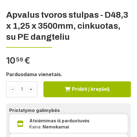
Apvalus tvoros stulpas - D48,3
x 1,25 x 3500mm, cinkuotas,
su PE dangteliu
10
€
59
Parduodama vienetais.
Pridėti į krepšelį
﹣
﹢
Pristatymo galimybės
Atsiėmimas iš parduotuvės
Kaina:
Nemokamai