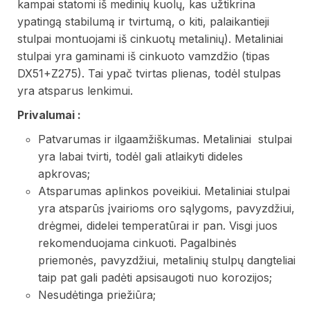
kampai statomi iš medinių kuolų, kas užtikrina
ypatingą stabilumą ir tvirtumą, o kiti, palaikantieji
stulpai montuojami iš cinkuotų metalinių). Metaliniai
stulpai yra gaminami iš cinkuoto vamzdžio (tipas
DX51+Z275). Tai ypač tvirtas plienas, todėl stulpas
yra atsparus lenkimui.
Privalumai :
Patvarumas ir ilgaamžiškumas. Metaliniai stulpai
yra labai tvirti, todėl gali atlaikyti dideles
apkrovas;
Atsparumas aplinkos poveikiui. Metaliniai stulpai
yra atsparūs įvairioms oro sąlygoms, pavyzdžiui,
drėgmei, didelei temperatūrai ir pan. Visgi juos
rekomenduojama cinkuoti. Pagalbinės
priemonės, pavyzdžiui, metalinių stulpų dangteliai
taip pat gali padėti apsisaugoti nuo korozijos;
Nesudėtinga priežiūra;