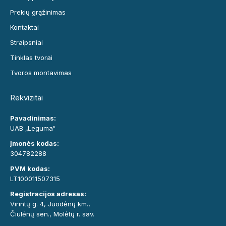
Prekių grąžinimas
Kontaktai
Straipsniai
Tinklas tvorai
Tvoros montavimas
Rekvizitai
Pavadinimas:
UAB „Leguma“
Įmonės kodas:
304782288
PVM kodas:
LT100011507315
Registracijos adresas:
Virintų g. 4, Juodėnų km.,
Čiulėnų sen., Molėtų r. sav.