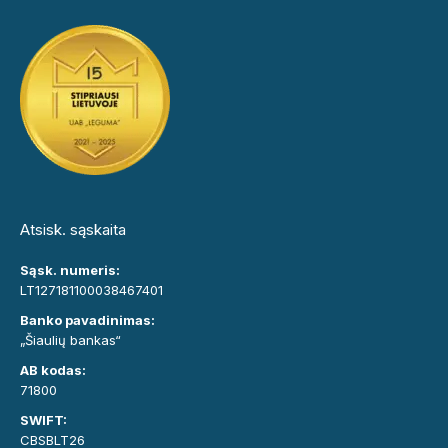
Atsisk. sąskaita
Sąsk. numeris:
LT127181100038467401
Banko pavadinimas:
„Šiaulių bankas“
AB kodas:
71800
SWIFT:
CBSBLT26