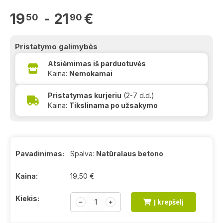
19
- 21
€
50
90
Pristatymo galimybės
Atsiėmimas iš parduotuvės
Kaina:
Nemokamai
Pristatymas kurjeriu
(2-7 d.d.)
Kaina:
Tikslinama po užsakymo
Pavadinimas:
Spalva:
Natūralaus betono
Kaina:
19,50
€
Kiekis:
﹣
﹢
Į krepšelį