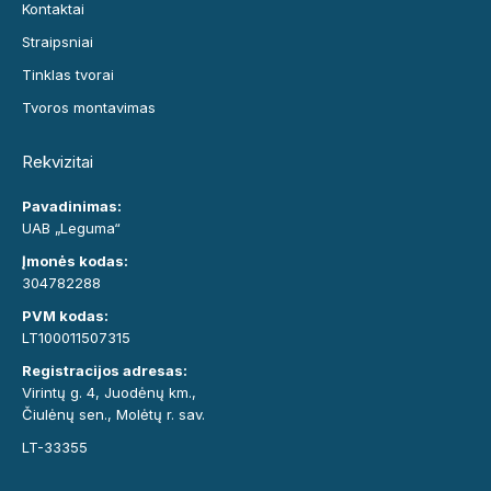
Kontaktai
Straipsniai
Tinklas tvorai
Tvoros montavimas
Rekvizitai
Pavadinimas:
UAB „Leguma“
Įmonės kodas:
304782288
PVM kodas:
LT100011507315
Registracijos adresas:
Virintų g. 4, Juodėnų km.,
Čiulėnų sen., Molėtų r. sav.
LT-33355