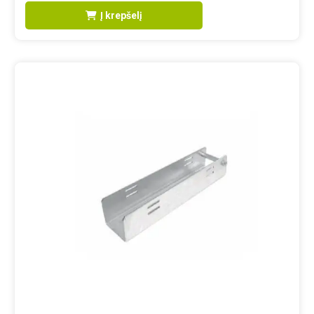
Į krepšelį