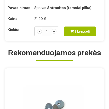
Pavadinimas:
Spalva:
Antracitas (tamsiai pilka)
Kaina:
21,90
€
Kiekis:
﹣
﹢
Į krepšelį
Rekomenduojamos prekės