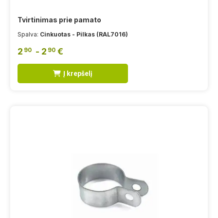
Tvirtinimas prie pamato
Spalva:
Cinkuotas - Pilkas (RAL7016)
2
- 2
€
90
90
Į krepšelį