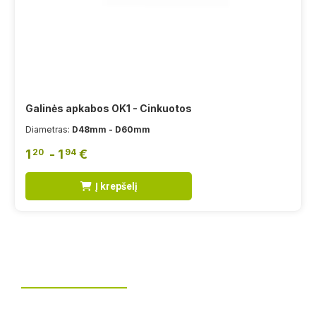
Galinės apkabos OK1 - Cinkuotos
Diametras:
D48mm - D60mm
1
- 1
€
20
94
Į krepšelį
Tvoros montavimas