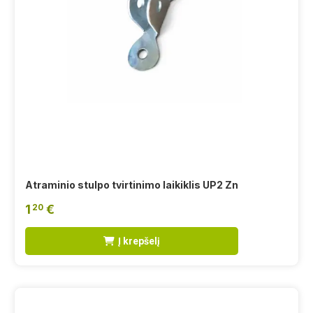
Atraminio stulpo tvirtinimo laikiklis UP2 Zn
1
€
20
Į krepšelį