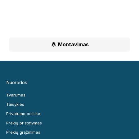
UAB „Leguma“ teikia aušktos kokybės montavimo
paslaugas.
Ilgametė mūsų patirtis padės jums priimti geriausius
sprendimus
Montavimas
Nuorodos
Tvarumas
Taisyklės
Privatumo politika
Prekių pristatymas
Prekių grąžinimas