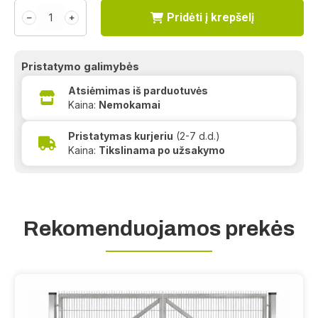
Pridėti į krepšelį
﹣
﹢
Pristatymo galimybės
Atsiėmimas iš parduotuvės
Kaina:
Nemokamai
Pristatymas kurjeriu
(2-7 d.d.)
Kaina:
Tikslinama po užsakymo
Rekomenduojamos prekės