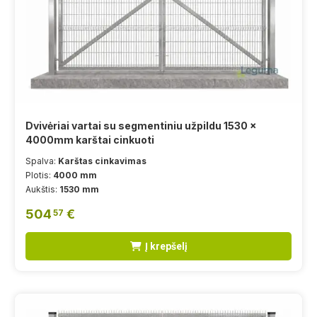
Dvivėriai vartai su segmentiniu užpildu 1530 x
4000mm karštai cinkuoti
Spalva:
Karštas cinkavimas
Plotis:
4000 mm
Aukštis:
1530 mm
504
€
57
Į krepšelį