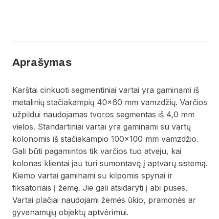
Aprašymas
Karštai cinkuoti segmentiniai vartai yra gaminami iš
metalinių stačiakampių 40×60 mm vamzdžių. Varčios
užpildui naudojamas tvoros segmentas iš 4,0 mm
vielos. Standartiniai vartai yra gaminami su vartų
kolonomis iš stačiakampio 100×100 mm vamzdžio.
Gali būti pagamintos tik varčios tuo atveju, kai
kolonas klientai jau turi sumontavę į aptvarų sistemą.
Kiemo vartai gaminami su kilpomis spynai ir
fiksatoriais į žemę. Jie gali atsidaryti į abi puses.
Vartai plačiai naudojami žemės ūkio, pramonės ar
gyvenamųjų objektų aptvėrimui.