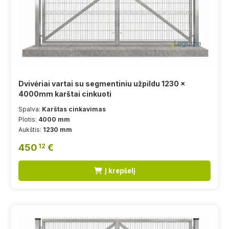
Dvivėriai vartai su segmentiniu užpildu 1230 x
4000mm karštai cinkuoti
Spalva:
Karštas cinkavimas
Plotis:
4000 mm
Aukštis:
1230 mm
450
€
12
Į krepšelį