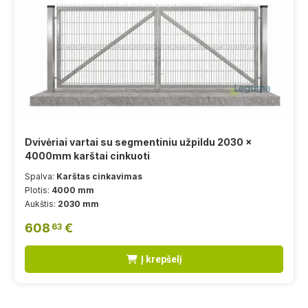
Dvivėriai vartai su segmentiniu užpildu 2030 x
4000mm karštai cinkuoti
Spalva:
Karštas cinkavimas
Plotis:
4000 mm
Aukštis:
2030 mm
608
€
63
Į krepšelį