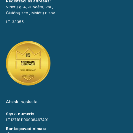
Registracijos adresas:
Virintų g. 4, Juodėnų km.,
Čiulėnų sen., Molėtų r. sav.
LT-33355
Atsisk. sąskaita
Sąsk. numeris:
LT127181100038467401
Banko pavadinimas: