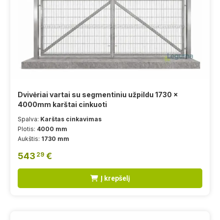
Dvivėriai vartai su segmentiniu užpildu 1730 x
4000mm karštai cinkuoti
Spalva:
Karštas cinkavimas
Plotis:
4000 mm
Aukštis:
1730 mm
543
€
29
Į krepšelį