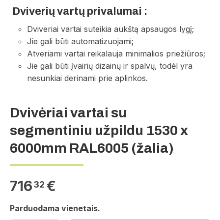
Dviverių vartų privalumai :
Dviveriai vartai suteikia aukštą apsaugos lygį;
Jie gali būti automatizuojami;
Atveriami vartai reikalauja minimalios priežiūros;
Jie gali būti įvairių dizainų ir spalvų, todėl yra
nesunkiai derinami prie aplinkos.
Dvivėriai vartai su
segmentiniu užpildu 1530 x
6000mm RAL6005 (žalia)
716
€
32
Parduodama vienetais.