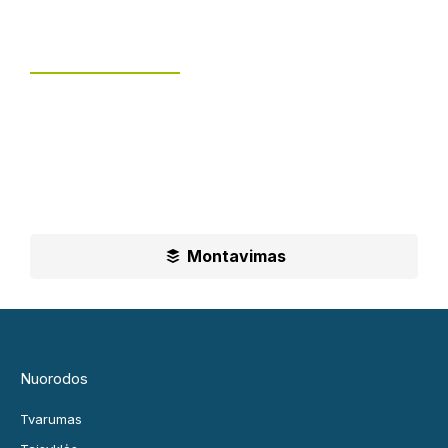
Tvoros montavimas
UAB „Leguma“ teikia aušktos kokybės montavimo
paslaugas.
Ilgametė mūsų patirtis padės jums priimti geriausius
sprendimus
Montavimas
Nuorodos
Tvarumas