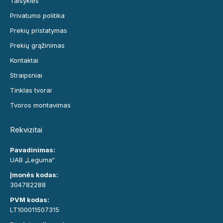
Taisyklės
Privatumo politika
Prekių pristatymas
Prekių grąžinimas
Kontaktai
Straipsniai
Tinklas tvorai
Tvoros montavimas
Rekvizitai
Pavadinimas:
UAB „Leguma“
Įmonės kodas:
304782288
PVM kodas:
LT100011507315