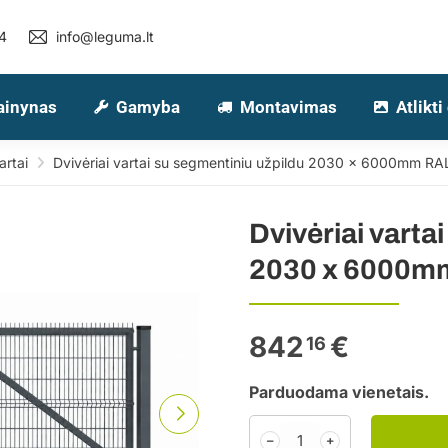
4
info@leguma.lt
ainynas
Gamyba
Montavimas
Atlikti
artai
Dvivėriai vartai su segmentiniu užpildu 2030 x 6000mm RAL
Dvivėriai varta
2030 x 6000mm
842
€
16
Parduodama vienetais.
﹣
﹢