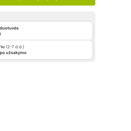
rduotuvės
i
riu
(2-7 d.d.)
 po užsakymo