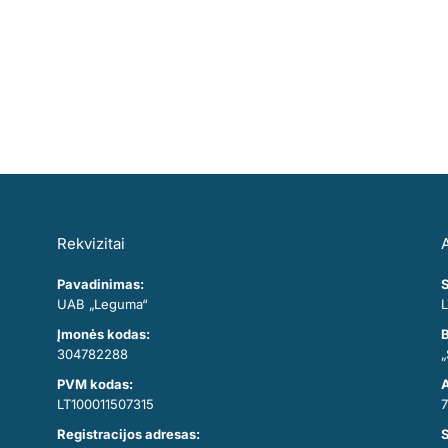
ės montavimo paslaugas.
iimti geriausius sprendimus
Rekvizitai
A
Pavadinimas:
S
UAB „Leguma“
L
Įmonės kodas:
B
304782288
„
PVM kodas:
A
LT100011507315
7
Registracijos adresas: