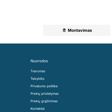
UAB „Leguma“ teikia aušktos kokyb
Ilgametė mūsų patirtis padės jums pr
Montavimas
Nuorodos
Tvarumas
Taisyklės
Privatumo politika
Prekių pristatymas
Prekių grąžinimas
Kontaktai