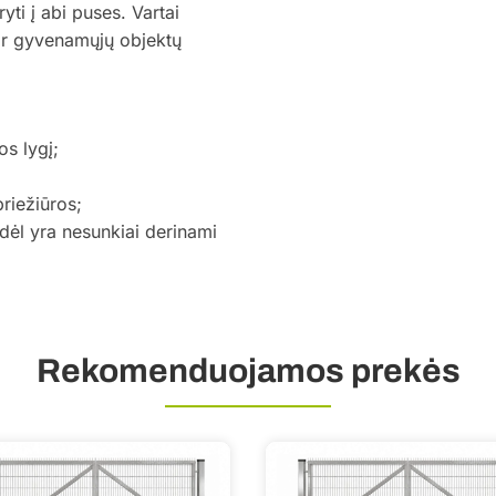
ryti į abi puses. Vartai
ar gyvenamųjų objektų
os lygį;
priežiūros;
todėl yra nesunkiai derinami
Rekomenduojamos prekės