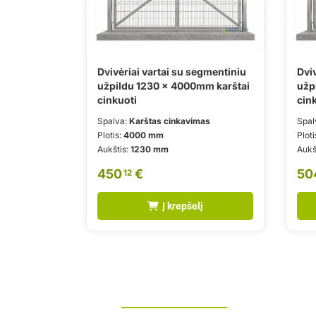
Dvivėriai vartai su segmentiniu
Dviv
užpildu 1230 x 4000mm karštai
užp
cinkuoti
cin
Spalva:
Karštas cinkavimas
Spal
Plotis:
4000 mm
Ploti
Aukštis:
1230 mm
Aukš
450
€
50
12
Į krepšelį
Tvoros montavimas