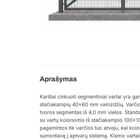
Aprašymas
Karštai cinkuoti segmentiniai vartai yra ga
stačiakampių 40×60 mm vamzdžių. Varčio
tvoros segmentas iš 4,0 mm vielos. Standar
su vartų kolonomis iš stačiakampio 100×1
pagamintos tik varčios tuo atveju, kai kolon
sumontavę į aptvarų sistemą. Kiemo varta