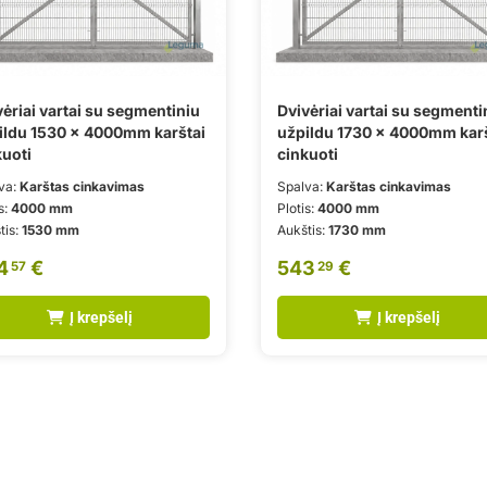
ėriai vartai su segmentiniu
Dvivėriai vartai su segmenti
ildu 1530 x 4000mm karštai
užpildu 1730 x 4000mm karš
kuoti
cinkuoti
va:
Karštas cinkavimas
Spalva:
Karštas cinkavimas
s:
4000 mm
Plotis:
4000 mm
tis:
1530 mm
Aukštis:
1730 mm
4
€
543
€
57
29
Į krepšelį
Į krepšelį