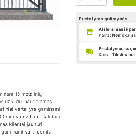
Pristatymo galimybės
Atsiėmimas iš pa
Kaina:
Nemokama
Pristatymas kurje
Kaina:
Tikslinama
minami iš metalinių
s užpildui naudojamas
tiniai vartai yra gaminami
00 mm vamzdžio. Gali būti
as klientai jau turi
i gaminami su kilpomis