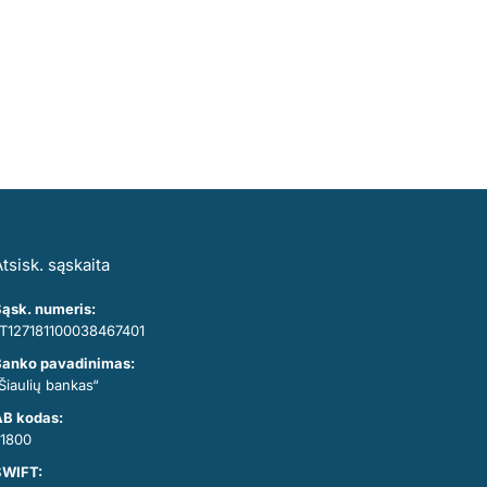
tsisk. sąskaita
ąsk. numeris:
T127181100038467401
anko pavadinimas:
Šiaulių bankas“
B kodas:
1800
SWIFT: