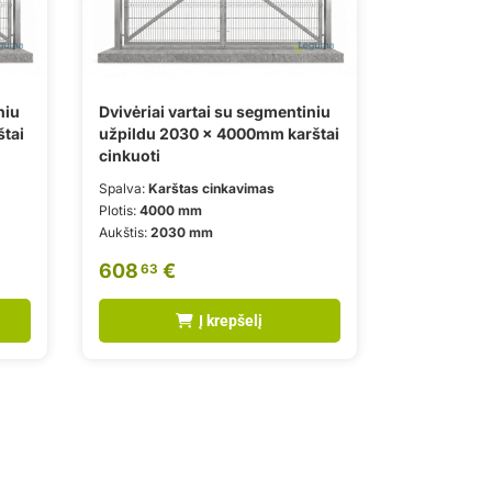
niu
Dvivėriai vartai su segmentiniu
tai
užpildu 2030 x 4000mm karštai
cinkuoti
Spalva:
Karštas cinkavimas
Plotis:
4000 mm
Aukštis:
2030 mm
608
€
63
Į krepšelį