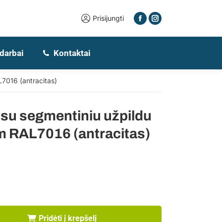
Prisijungti
 darbai
Kontaktai
7016 (antracitas)
i su segmentiniu užpildu
 RAL7016 (antracitas)
Pridėti į krepšelį