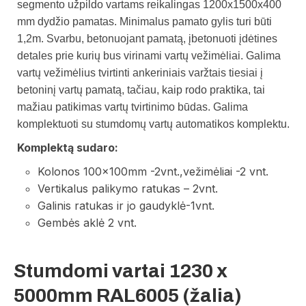
segmento užpildo vartams reikalingas 1200x1500x400
mm dydžio pamatas. Minimalus pamato gylis turi būti
1,2m.
Svarbu, betonuojant pamatą, įbetonuoti įdėtines
detales prie kurių bus virinami vartų vežimėliai. Galima
vartų vežimėlius tvirtinti ankeriniais varžtais tiesiai į
betoninį vartų pamatą, tačiau, kaip rodo praktika, tai
mažiau patikimas vartų tvirtinimo būdas.
Galima
komplektuoti su stumdomų vartų automatikos komplektu.
Komplektą sudaro:
Kolonos 100x100mm -2vnt.,vežimėliai -2 vnt.
Vertikalus palikymo ratukas – 2vnt.
Galinis ratukas ir jo gaudyklė-1vnt.
Gembės aklė 2 vnt.
Stumdomi vartai 1230 x
5000mm RAL6005 (žalia)