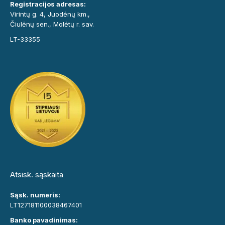
Registracijos adresas:
Virintų g. 4, Juodėnų km.,
Čiulėnų sen., Molėtų r. sav.
LT-33355
Atsisk. sąskaita
Sąsk. numeris:
LT127181100038467401
Banko pavadinimas: