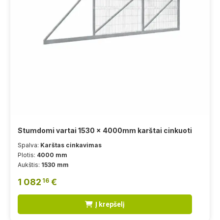
Stumdomi vartai 1530 x 4000mm karštai cinkuoti
Spalva:
Karštas cinkavimas
Plotis:
4000 mm
Aukštis:
1530 mm
1 082
€
16
Į krepšelį