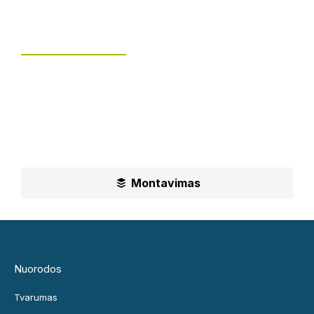
Tvoros montavimas
UAB „Leguma“ teikia aušktos kokybės montavimo
paslaugas.
Ilgametė mūsų patirtis padės jums priimti geriausius
sprendimus
Montavimas
Nuorodos
Tvarumas