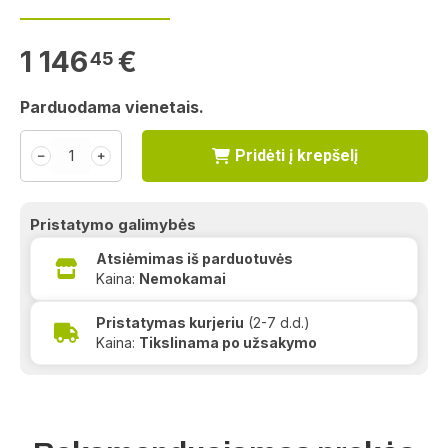
1 146
€
45
Parduodama vienetais.
Pridėti į krepšelį
﹣
﹢
Pristatymo galimybės
Atsiėmimas iš parduotuvės
Kaina:
Nemokamai
Pristatymas kurjeriu
(2-7 d.d.)
Kaina:
Tikslinama po užsakymo