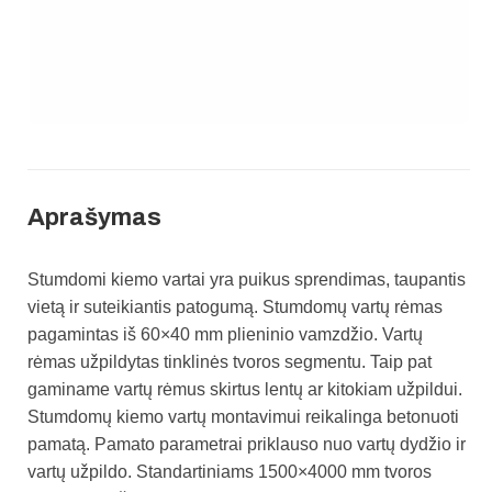
Aprašymas
Stumdomi kiemo vartai yra puikus sprendimas, taupantis
vietą ir suteikiantis patogumą.
Stumdomų vartų rėmas
pagamintas iš 60×40 mm plieninio vamzdžio.
Vartų
rėmas užpildytas tinklinės tvoros segmentu. Taip pat
gaminame vartų rėmus skirtus lentų ar kitokiam užpildui.
Stumdomų kiemo vartų montavimui reikalinga betonuoti
pamatą. Pamato parametrai priklauso nuo vartų dydžio ir
vartų užpildo. Standartiniams 1500×4000 mm tvoros