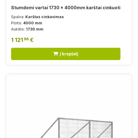
Stumdomi vartai 1730 x 4000mm karštai cinkuoti
Spalva:
Karštas cinkavimas
Plotis:
4000 mm
Aukštis:
1730 mm
1 121
€
96
Į krepšelį