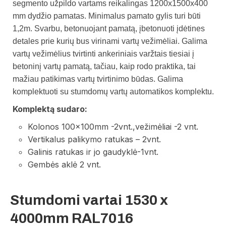
segmento užpildo vartams reikalingas 1200x1500x400
mm dydžio pamatas. Minimalus pamato gylis turi būti
1,2m.
Svarbu, betonuojant pamatą, įbetonuoti įdėtines
detales prie kurių bus virinami vartų vežimėliai. Galima
vartų vežimėlius tvirtinti ankeriniais varžtais tiesiai į
betoninį vartų pamatą, tačiau, kaip rodo praktika, tai
mažiau patikimas vartų tvirtinimo būdas.
Galima
komplektuoti su stumdomų vartų automatikos komplektu.
Komplektą sudaro:
Kolonos 100x100mm -2vnt.,vežimėliai -2 vnt.
Vertikalus palikymo ratukas – 2vnt.
Galinis ratukas ir jo gaudyklė-1vnt.
Gembės aklė 2 vnt.
Stumdomi vartai 1530 x
4000mm RAL7016