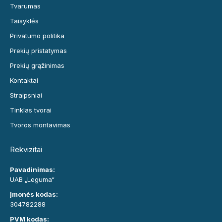
Tvarumas
Taisyklės
Privatumo politika
Prekių pristatymas
Prekių grąžinimas
Kontaktai
Straipsniai
Tinklas tvorai
Tvoros montavimas
Rekvizitai
Pavadinimas:
UAB „Leguma“
Įmonės kodas:
304782288
PVM kodas: