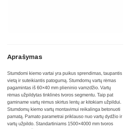
Aprašymas
Stumdomi kiemo vartai yra puikus sprendimas, taupantis
vietą ir suteikiantis patogumą.
Stumdomų vartų rėmas
pagamintas iš 60×40 mm plieninio vamzdžio.
Vartų
rėmas užpildytas tinklinės tvoros segmentu. Taip pat
gaminame vartų rėmus skirtus lentų ar kitokiam užpildui.
Stumdomų kiemo vartų montavimui reikalinga betonuoti
pamatą. Pamato parametrai priklauso nuo vartų dydžio ir
vartų užpildo. Standartiniams 1500×4000 mm tvoros