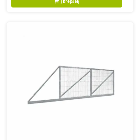
Į krepšelį