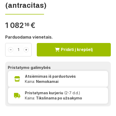
(antracitas)
1 082
€
16
Parduodama vienetais.
Pridėti į krepšelį
﹣
﹢
Pristatymo galimybės
Atsiėmimas iš parduotuvės
Kaina:
Nemokamai
Pristatymas kurjeriu
(2-7 d.d.)
Kaina:
Tikslinama po užsakymo