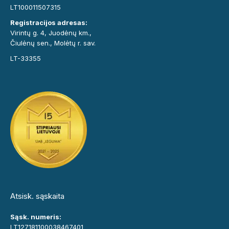
LT100011507315
Registracijos adresas:
Virintų g. 4, Juodėnų km.,
Čiulėnų sen., Molėtų r. sav.
LT-33355
Atsisk. sąskaita
Sąsk. numeris:
LT127181100038467401