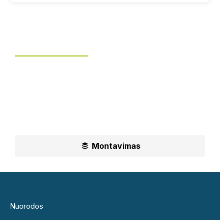
Tvoros montavimas
UAB „Leguma“ teikia aušktos kokybės montavimo
paslaugas.
Ilgametė mūsų patirtis padės jums priimti geriausius
sprendimus
Montavimas
Nuorodos