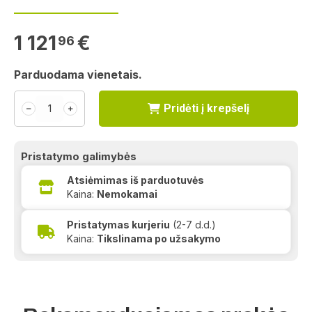
1 121
€
96
Parduodama vienetais.
Pridėti į krepšelį
﹣
﹢
Pristatymo galimybės
Atsiėmimas iš parduotuvės
Kaina:
Nemokamai
Pristatymas kurjeriu
(2-7 d.d.)
Kaina:
Tikslinama po užsakymo