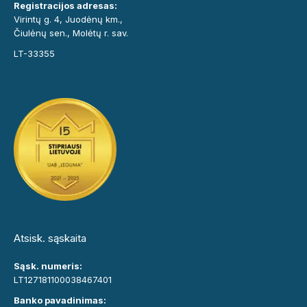
Registracijos adresas:
Virintų g. 4, Juodėnų km.,
Čiulėnų sen., Molėtų r. sav.
LT-33355
Atsisk. sąskaita
Sąsk. numeris:
LT127181100038467401
Banko pavadinimas: