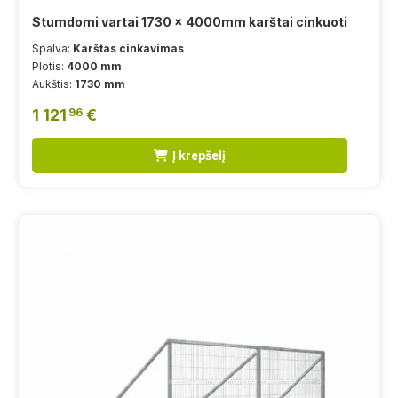
Stumdomi vartai 1730 x 4000mm karštai cinkuoti
Spalva:
Karštas cinkavimas
Plotis:
4000 mm
Aukštis:
1730 mm
1 121
€
96
Į krepšelį