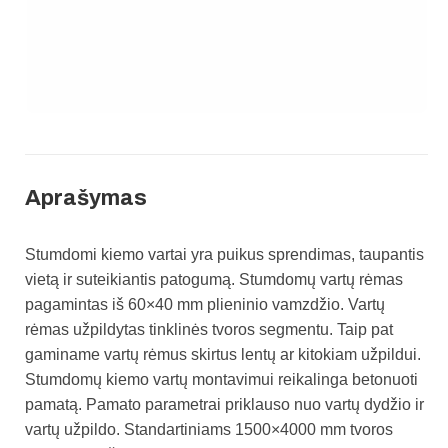
Aprašymas
Stumdomi kiemo vartai yra puikus sprendimas, taupantis
vietą ir suteikiantis patogumą.
Stumdomų vartų rėmas
pagamintas iš 60×40 mm plieninio vamzdžio.
Vartų
rėmas užpildytas tinklinės tvoros segmentu. Taip pat
gaminame vartų rėmus skirtus lentų ar kitokiam užpildui.
Stumdomų kiemo vartų montavimui reikalinga betonuoti
pamatą. Pamato parametrai priklauso nuo vartų dydžio ir
vartų užpildo. Standartiniams 1500×4000 mm tvoros