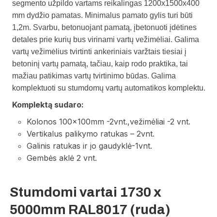
segmento užpildo vartams reikalingas 1200x1500x400
mm dydžio pamatas. Minimalus pamato gylis turi būti
1,2m.
Svarbu, betonuojant pamatą, įbetonuoti įdėtines
detales prie kurių bus virinami vartų vežimėliai. Galima
vartų vežimėlius tvirtinti ankeriniais varžtais tiesiai į
betoninį vartų pamatą, tačiau, kaip rodo praktika, tai
mažiau patikimas vartų tvirtinimo būdas.
Galima
komplektuoti su stumdomų vartų automatikos komplektu.
Komplektą sudaro:
Kolonos 100x100mm -2vnt.,vežimėliai -2 vnt.
Vertikalus palikymo ratukas – 2vnt.
Galinis ratukas ir jo gaudyklė-1vnt.
Gembės aklė 2 vnt.
Stumdomi vartai 1730 x
5000mm RAL8017 (ruda)