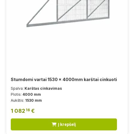
Stumdomi vartai 1530 x 4000mm karštai cinkuoti
Spalva:
Karštas cinkavimas
Plotis:
4000 mm
Aukštis:
1530 mm
1 082
€
16
Į krepšelį