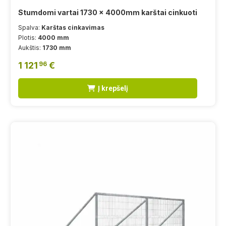
Stumdomi vartai 1730 x 4000mm karštai cinkuoti
Spalva:
Karštas cinkavimas
Plotis:
4000 mm
Aukštis:
1730 mm
1 121
€
96
Į krepšelį