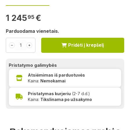
1 245
€
95
Parduodama vienetais.
Pridėti į krepšelį
﹣
﹢
Pristatymo galimybės
Atsiėmimas iš parduotuvės
Kaina:
Nemokamai
Pristatymas kurjeriu
(2-7 d.d.)
Kaina:
Tikslinama po užsakymo