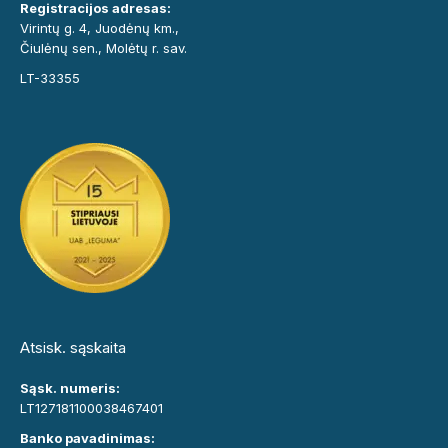
Registracijos adresas:
Virintų g. 4, Juodėnų km.,
Čiulėnų sen., Molėtų r. sav.
LT-33355
Atsisk. sąskaita
Sąsk. numeris:
LT127181100038467401
Banko pavadinimas: