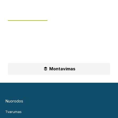
Tvoros montavimas
UAB „Leguma“ teikia aušktos kokybės montavimo
paslaugas.
Ilgametė mūsų patirtis padės jums priimti geriausius
sprendimus
Montavimas
Nuorodos
Tvarumas