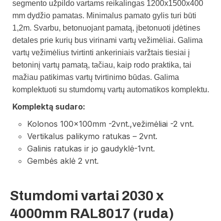
segmento užpildo vartams reikalingas 1200x1500x400
mm dydžio pamatas. Minimalus pamato gylis turi būti
1,2m.
Svarbu, betonuojant pamatą, įbetonuoti įdėtines
detales prie kurių bus virinami vartų vežimėliai. Galima
vartų vežimėlius tvirtinti ankeriniais varžtais tiesiai į
betoninį vartų pamatą, tačiau, kaip rodo praktika, tai
mažiau patikimas vartų tvirtinimo būdas.
Galima
komplektuoti su stumdomų vartų automatikos komplektu.
Komplektą sudaro:
Kolonos 100x100mm -2vnt.,vežimėliai -2 vnt.
Vertikalus palikymo ratukas – 2vnt.
Galinis ratukas ir jo gaudyklė-1vnt.
Gembės aklė 2 vnt.
Stumdomi vartai 2030 x
4000mm RAL8017 (ruda)