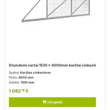
Stumdomi vartai 1530 x 4000mm karštai cinkuoti
Spalva:
Karštas cinkavimas
Plotis:
4000 mm
Aukštis:
1530 mm
1 082
€
16
Į krepšelį