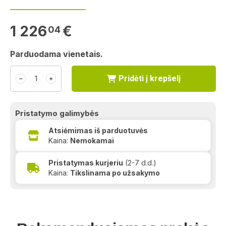
1 226
€
04
Parduodama vienetais.
Pridėti į krepšelį
﹣
﹢
Pristatymo galimybės
Atsiėmimas iš parduotuvės
Kaina:
Nemokamai
Pristatymas kurjeriu
(2-7 d.d.)
Kaina:
Tikslinama po užsakymo