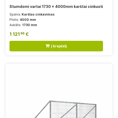
Stumdomi vartai 1730 x 4000mm karštai cinkuoti
Spalva:
Karštas cinkavimas
Plotis:
4000 mm
Aukštis:
1730 mm
1 121
€
96
Į krepšelį