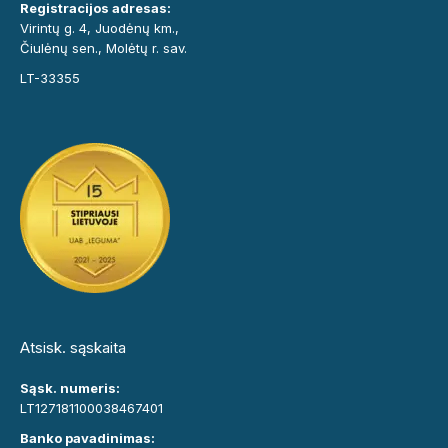
Registracijos adresas:
Virintų g. 4, Juodėnų km.,
Čiulėnų sen., Molėtų r. sav.
LT-33355
Atsisk. sąskaita
Sąsk. numeris:
LT127181100038467401
Banko pavadinimas: