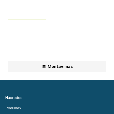
Tvoros montavimas
UAB „Leguma“ teikia aušktos kokybės montavimo
paslaugas.
Ilgametė mūsų patirtis padės jums priimti geriausius
sprendimus
Montavimas
Nuorodos
Tvarumas