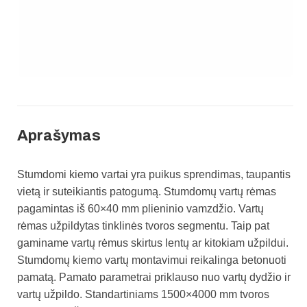
Aprašymas
Stumdomi kiemo vartai yra puikus sprendimas, taupantis
vietą ir suteikiantis patogumą.
Stumdomų vartų rėmas
pagamintas iš 60×40 mm plieninio vamzdžio.
Vartų
rėmas užpildytas tinklinės tvoros segmentu. Taip pat
gaminame vartų rėmus skirtus lentų ar kitokiam užpildui.
Stumdomų kiemo vartų montavimui reikalinga betonuoti
pamatą. Pamato parametrai priklauso nuo vartų dydžio ir
vartų užpildo. Standartiniams 1500×4000 mm tvoros