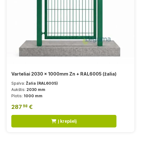
Varteliai 2030 x 1000mm Zn + RAL6005 (žalia)
Spalva:
Žalia (RAL6005)
Aukštis:
2030 mm
Plotis:
1000 mm
287
€
98
Į krepšelį