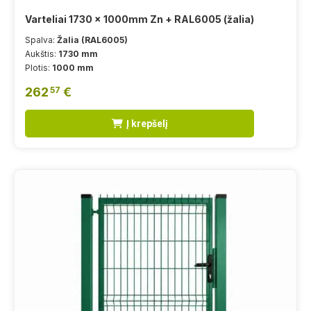
Varteliai 1730 x 1000mm Zn + RAL6005 (žalia)
Spalva:
Žalia (RAL6005)
Aukštis:
1730 mm
Plotis:
1000 mm
262
€
57
Į krepšelį