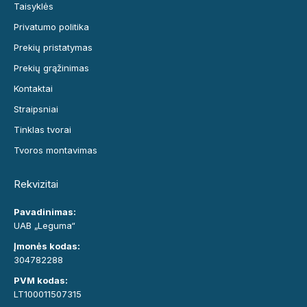
Taisyklės
Privatumo politika
Prekių pristatymas
Prekių grąžinimas
Kontaktai
Straipsniai
Tinklas tvorai
Tvoros montavimas
Rekvizitai
Pavadinimas:
UAB „Leguma“
Įmonės kodas:
304782288
PVM kodas:
LT100011507315