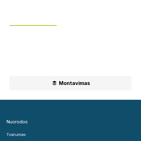
Tvoros montavimas
UAB „Leguma“ teikia aušktos kokybės montavimo
paslaugas.
Ilgametė mūsų patirtis padės jums priimti geriausius
sprendimus
Montavimas
Nuorodos
Tvarumas