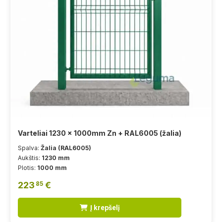
Varteliai 1230 x 1000mm Zn + RAL6005 (žalia)
Spalva:
Žalia (RAL6005)
Aukštis:
1230 mm
Plotis:
1000 mm
223
€
85
Į krepšelį