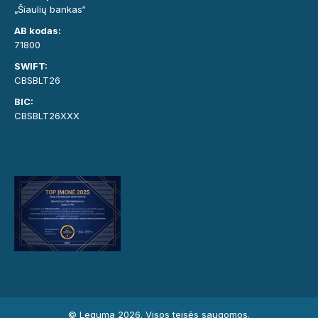
„Šiaulių bankas“
AB kodas:
71800
SWIFT:
CBSBLT26
BIC:
CBSBLT26XXX
© Leguma 2026. Visos teisės saugomos.