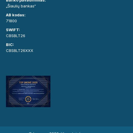
Banko pavadinimas:
„Šiaulių bankas“
AB kodas:
71800
SWIFT:
CBSBLT26
BIC:
CBSBLT26XXX