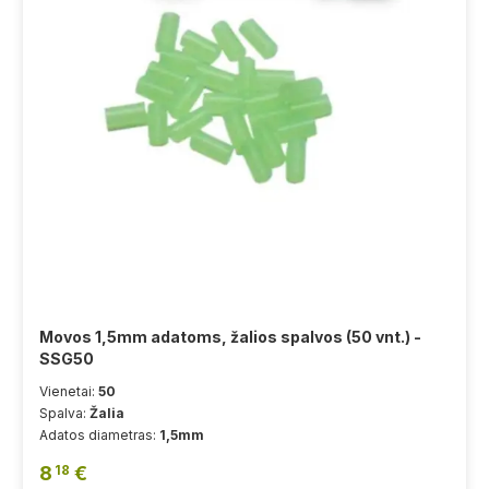
Movos 1,5mm adatoms, žalios spalvos (50 vnt.) -
SSG50
Vienetai:
50
Spalva:
Žalia
Adatos diametras:
1,5mm
8
€
18