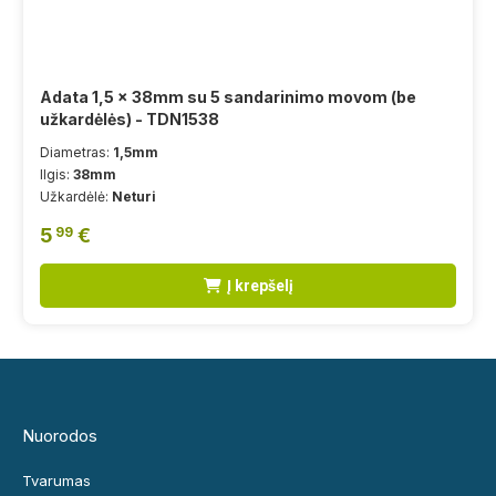
Adata 1,5 x 38mm su 5 sandarinimo movom (be
užkardėlės) - TDN1538
Diametras:
1,5mm
Ilgis:
38mm
Užkardėlė:
Neturi
5
€
99
Į krepšelį
Nuorodos
Tvarumas