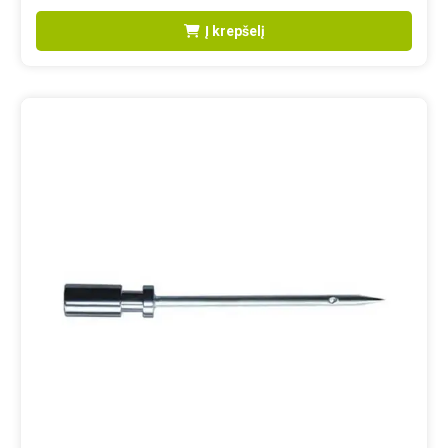
Į krepšelį