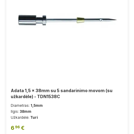
Adata 1,5 x 38mm su 5 sandarinimo movom (su
užkardėle) - TDN1538C
Diametras:
1,5mm
Ilgis:
38mm
Užkardėlė:
Turi
6
€
96