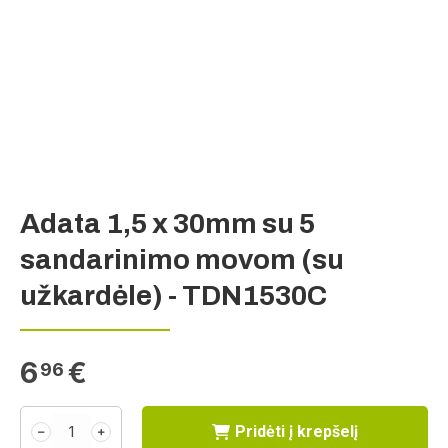
Adata 1,5 x 30mm su 5
sandarinimo movom (su
užkardėle) - TDN1530C
6
€
96
Pridėti į krepšelį
﹣
﹢