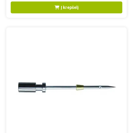
Į krepšelį