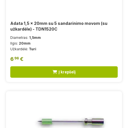
Adata 1,5 x 20mm su 5 sandarinimo movom (su
užkardėle) - TDN1520C
Diametras:
1,5mm
Ilgis:
20mm
Užkardėlė:
Turi
6
€
96
Į krepšelį