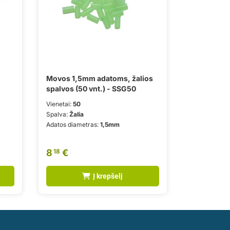
Movos 1,5mm adatoms, žalios
spalvos (50 vnt.) - SSG50
Vienetai:
50
Spalva:
Žalia
Adatos diametras:
1,5mm
8
€
18
Į krepšelį