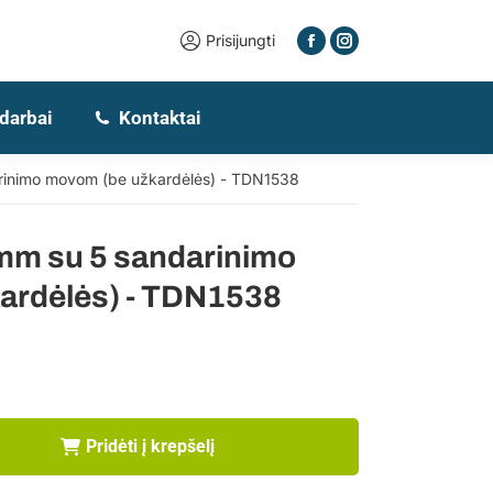
Prisijungti
 darbai
Kontaktai
inimo movom (be užkardėlės) - TDN1538
mm su 5 sandarinimo
ardėlės) - TDN1538
Pridėti į krepšelį