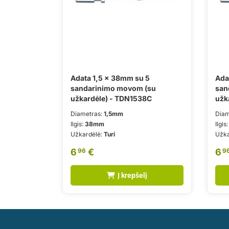
Adata 1,5 x 38mm su 5
Ada
sandarinimo movom (su
san
užkardėle) - TDN1538C
užk
Diametras:
1,5mm
Diam
Ilgis:
38mm
Ilgis
Užkardėlė:
Turi
Užka
6
€
6
96
9
Į krepšelį