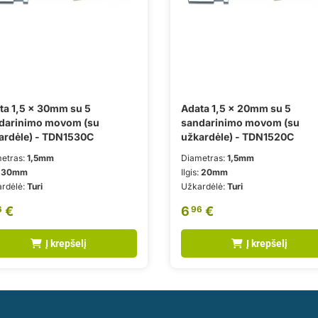
ta 1,5 x 30mm su 5
Adata 1,5 x 20mm su 5
darinimo movom (su
sandarinimo movom (su
ardėle) - TDN1530C
užkardėle) - TDN1520C
etras:
1,5mm
Diametras:
1,5mm
:
30mm
Ilgis:
20mm
rdėlė:
Turi
Užkardėlė:
Turi
€
6
€
6
96
Į krepšelį
Į krepšelį