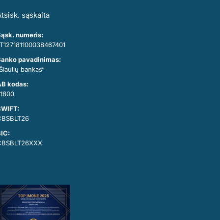
tsisk. sąskaita
ąsk. numeris:
T127181100038467401
anko pavadinimas:
Šiaulių bankas“
B kodas:
1800
SWIFT:
CBSBLT26
IC:
CBSBLT26XXX