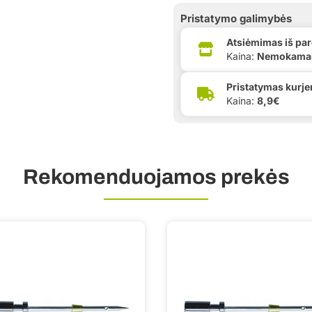
Pristatymo galimybės
Atsiėmimas iš pa
Kaina:
Nemokama
Pristatymas kurje
Kaina:
8,9€
Rekomenduojamos prekės