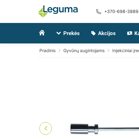
+370-698-3889
Prekės
Akcijos
K
Pradinis
Gyvūnų augintojams
Injekciniai įre