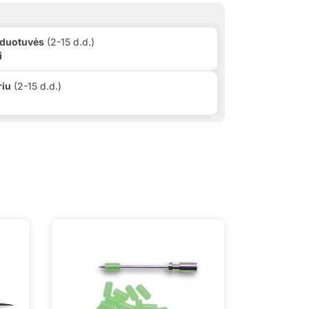
rduotuvės
(2-15 d.d.)
i
riu
(2-15 d.d.)