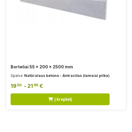
Borteliai 55 x 200 x 2500 mm
Spalva:
Natūralaus betono - Antracitas (tamsiai pilka)
19
- 21
€
50
90
Į krepšelį