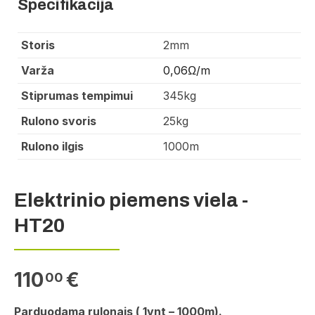
Specifikacija
Storis
2mm
Varža
0,06Ω/m
Stiprumas tempimui
345kg
Rulono svoris
25kg
Rulono ilgis
1000m
Elektrinio piemens viela -
HT20
110
€
00
Parduodama rulonais ( 1vnt – 1000m).