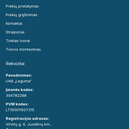
Prekių pristatymas
Prekių grąžinimas
Kontaktai
Straipsniai
Tinklas tvorai
Tvoros montavimas
Rekvizitai
Pavadinimas:
UAB „Leguma“
Įmonės kodas:
304782288
PVM kodas:
LT100011507315
Registracijos adresas:
Virintų g. 4, Juodėnų km.,