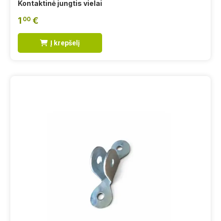
Kontaktinė jungtis vielai
1
€
00
Į krepšelį