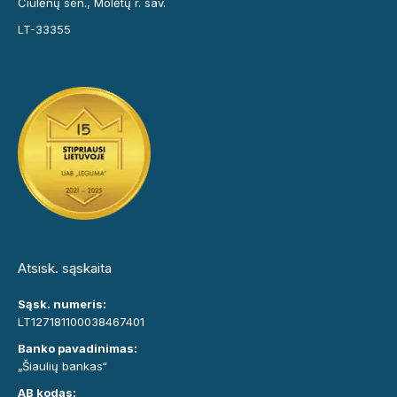
Čiulėnų sen., Molėtų r. sav.
LT-33355
Atsisk. sąskaita
Sąsk. numeris:
LT127181100038467401
Banko pavadinimas:
„Šiaulių bankas“
AB kodas: