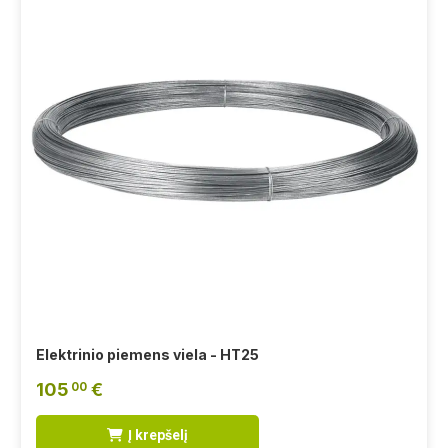
Elektrinio piemens viela - HT25
105
€
00
Į krepšelį