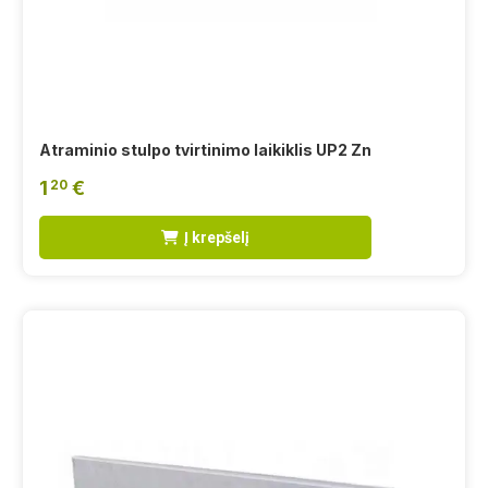
Atraminio stulpo tvirtinimo laikiklis UP2 Zn
1
€
20
Į krepšelį