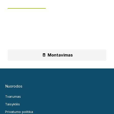
Tvoros montavimas
UAB „Leguma“ teikia aušktos kokybės montavimo
paslaugas.
Ilgametė mūsų patirtis padės jums priimti geriausius
sprendimus
Montavimas
Nuorodos
Tvarumas
Taisyklės
Privatumo politika