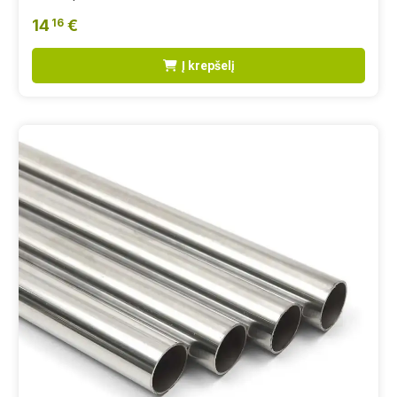
14
€
16
Į krepšelį