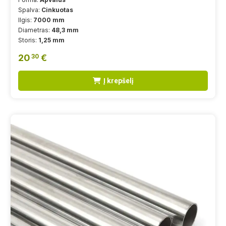
Spalva:
Cinkuotas
Ilgis:
7000 mm
Diametras:
48,3 mm
Storis:
1,25 mm
20
€
30
Į krepšelį