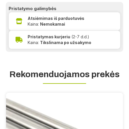
Pristatymo galimybės
Atsiėmimas iš parduotuvės
Kaina:
Nemokamai
Pristatymas kurjeriu
(2-7 d.d.)
Kaina:
Tikslinama po užsakymo
Rekomenduojamos prekės