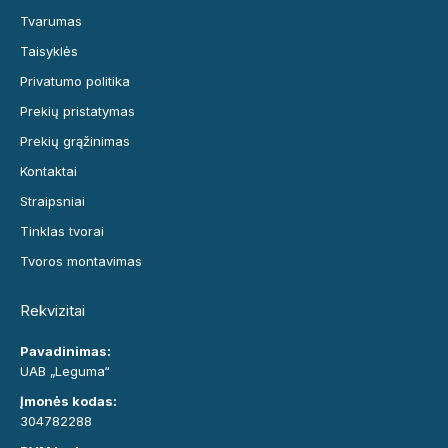
Tvarumas
Taisyklės
Privatumo politika
Prekių pristatymas
Prekių grąžinimas
Kontaktai
Straipsniai
Tinklas tvorai
Tvoros montavimas
Rekvizitai
Pavadinimas:
UAB „Leguma“
Įmonės kodas:
304782288