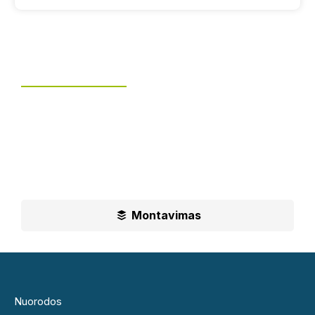
Tvoros montavimas
UAB „Leguma“ teikia aušktos kokybės montavimo
paslaugas.
Ilgametė mūsų patirtis padės jums priimti geriausius
sprendimus
Montavimas
Nuorodos