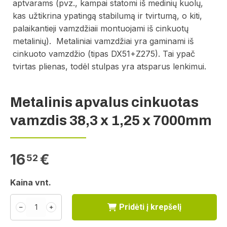
aptvarams (pvz., kampai statomi iš medinių kuolų,
kas užtikrina ypatingą stabilumą ir tvirtumą, o kiti,
palaikantieji vamzdžiaii montuojami iš cinkuotų
metalinių). Metaliniai vamzdžiai yra gaminami iš
cinkuoto vamzdžio (tipas DX51+Z275). Tai ypač
tvirtas plienas, todėl stulpas yra atsparus lenkimui.
Metalinis apvalus cinkuotas
vamzdis 38,3 x 1,25 x 7000mm
16
€
52
Kaina vnt.
Pridėti į krepšelį
﹣
﹢