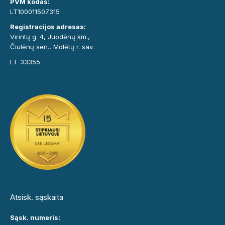
PVM kodas:
LT100011507315
Registracijos adresas:
Virintų g. 4, Juodėnų km.,
Čiulėnų sen., Molėtų r. sav.
LT-33355
Atsisk. sąskaita
Sąsk. numeris: