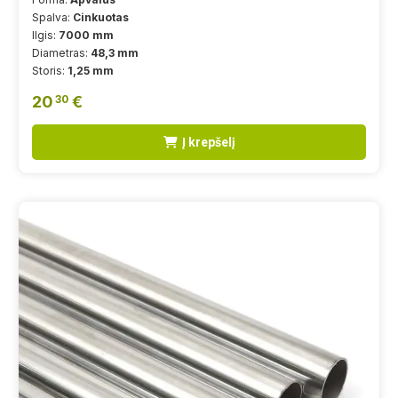
Spalva:
Cinkuotas
Ilgis:
7000 mm
Diametras:
48,3 mm
Storis:
1,25 mm
20
€
30
Į krepšelį