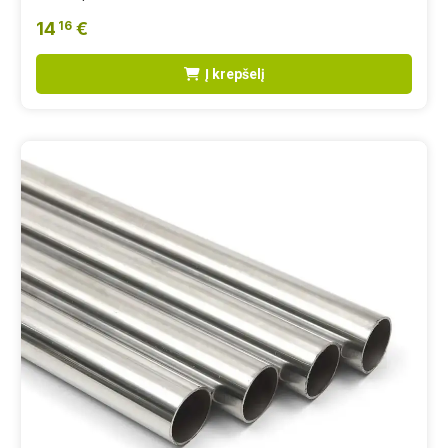
14
€
16
Į krepšelį