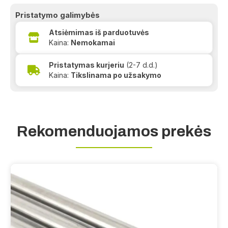
Pristatymo galimybės
Atsiėmimas iš parduotuvės
Kaina:
Nemokamai
Pristatymas kurjeriu
(2-7 d.d.)
Kaina:
Tikslinama po užsakymo
Rekomenduojamos prekės