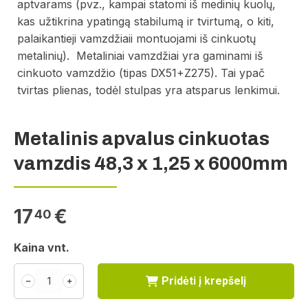
aptvarams (pvz., kampai statomi iš medinių kuolų,
kas užtikrina ypatingą stabilumą ir tvirtumą, o kiti,
palaikantieji vamzdžiaii montuojami iš cinkuotų
metalinių). Metaliniai vamzdžiai yra gaminami iš
cinkuoto vamzdžio (tipas DX51+Z275). Tai ypač
tvirtas plienas, todėl stulpas yra atsparus lenkimui.
Metalinis apvalus cinkuotas
vamzdis 48,3 x 1,25 x 6000mm
17
€
40
Kaina vnt.
Pridėti į krepšelį
﹣
﹢