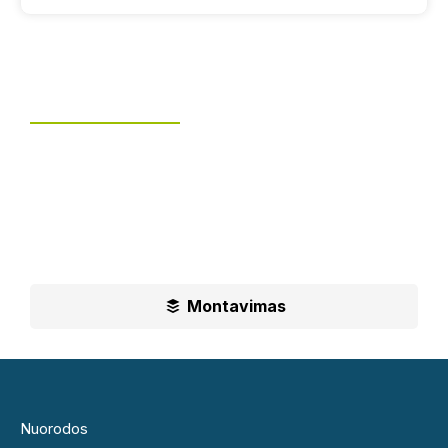
Tvoros montavimas
UAB „Leguma“ teikia aušktos kokybės montavimo
paslaugas.
Ilgametė mūsų patirtis padės jums priimti geriausius
sprendimus
Montavimas
Nuorodos