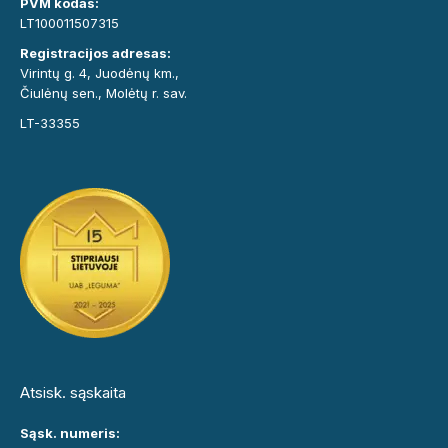
PVM kodas:
LT100011507315
Registracijos adresas:
Virintų g. 4, Juodėnų km.,
Čiulėnų sen., Molėtų r. sav.
LT-33355
Atsisk. sąskaita
Sąsk. numeris: