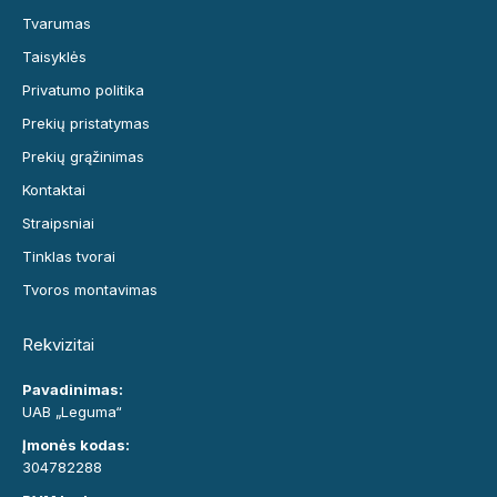
Tvarumas
Taisyklės
Privatumo politika
Prekių pristatymas
Prekių grąžinimas
Kontaktai
Straipsniai
Tinklas tvorai
Tvoros montavimas
Rekvizitai
Pavadinimas:
UAB „Leguma“
Įmonės kodas:
304782288