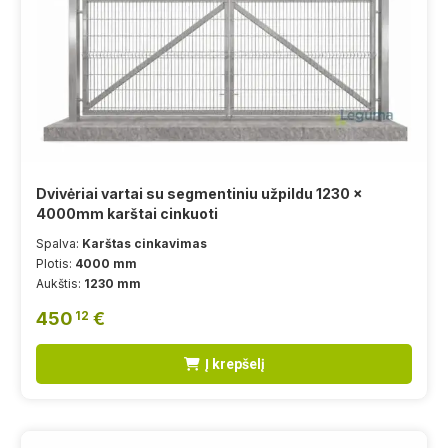
Dvivėriai vartai su segmentiniu užpildu 1230 x
4000mm karštai cinkuoti
Spalva:
Karštas cinkavimas
Plotis:
4000 mm
Aukštis:
1230 mm
450
€
12
Į krepšelį