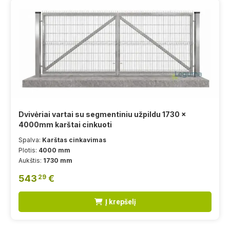
Dvivėriai vartai su segmentiniu užpildu 1730 x
4000mm karštai cinkuoti
Spalva:
Karštas cinkavimas
Plotis:
4000 mm
Aukštis:
1730 mm
543
€
29
Į krepšelį