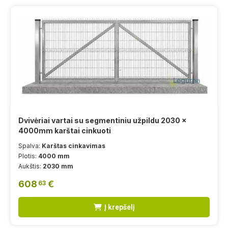
Dvivėriai vartai su segmentiniu užpildu 2030 x
4000mm karštai cinkuoti
Spalva:
Karštas cinkavimas
Plotis:
4000 mm
Aukštis:
2030 mm
608
€
63
Į krepšelį