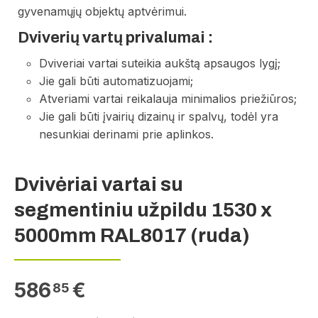
gyvenamųjų objektų aptvėrimui.
Dviverių vartų privalumai :
Dviveriai vartai suteikia aukštą apsaugos lygį;
Jie gali būti automatizuojami;
Atveriami vartai reikalauja minimalios priežiūros;
Jie gali būti įvairių dizainų ir spalvų, todėl yra
nesunkiai derinami prie aplinkos.
Dvivėriai vartai su
segmentiniu užpildu 1530 x
5000mm RAL8017 (ruda)
586
€
85