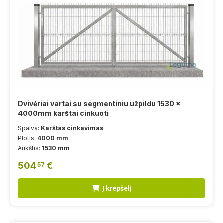
Dvivėriai vartai su segmentiniu užpildu 1530 x
4000mm karštai cinkuoti
Spalva:
Karštas cinkavimas
Plotis:
4000 mm
Aukštis:
1530 mm
504
€
57
Į krepšelį