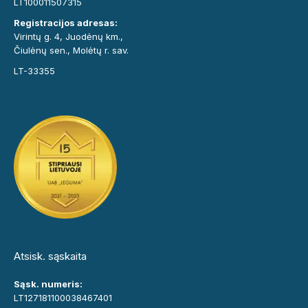
LT100011507315
Registracijos adresas:
Virintų g. 4, Juodėnų km.,
Čiulėnų sen., Molėtų r. sav.
LT-33355
Atsisk. sąskaita
Sąsk. numeris:
LT127181100038467401