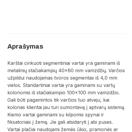
Aprašymas
Karštai cinkuoti segmentiniai vartai yra gaminami iš
metalinių stačiakampių 40×60 mm vamzdžių. Varčios
užpildui naudojamas tvoros segmentas iš 4,0 mm
vielos. Standartiniai vartai yra gaminami su vartų
kolonomis iš stačiakampio 100×100 mm vamzdžio.
Gali būti pagamintos tik varčios tuo atveju, kai
kolonas klientai jau turi sumontavę į aptvarų sistemą.
Kiemo vartai gaminami su kilpomis spynai ir
fiksatoriais į žemę. Jie gali atsidaryti į abi puses.
Vartai plačiai naudojami žemės ūkio, pramonės ar