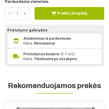
Parduodama vienetais.
Pridėti į krepšelį
﹣
﹢
Pristatymo galimybės
Atsiėmimas iš parduotuvės
Kaina:
Nemokamai
Pristatymas kurjeriu
(2-7 d.d.)
Kaina:
Tikslinama po užsakymo
Rekomenduojamos prekės