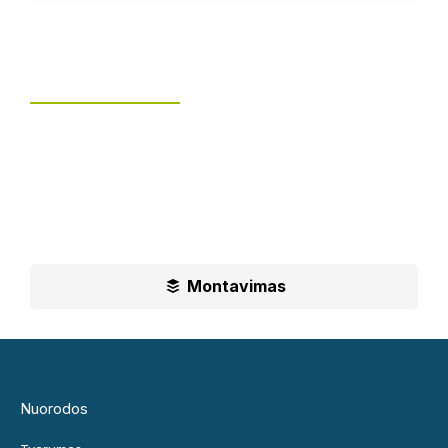
Tvoros montavimas
UAB „Leguma“ teikia aušktos kokybės montavimo
paslaugas.
Ilgametė mūsų patirtis padės jums priimti geriausius
sprendimus
Montavimas
Nuorodos