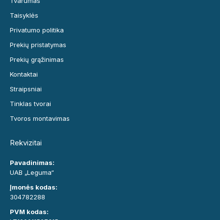
Tvarumas
Taisyklės
Privatumo politika
Prekių pristatymas
Prekių grąžinimas
Kontaktai
Straipsniai
Tinklas tvorai
Tvoros montavimas
Rekvizitai
Pavadinimas:
UAB „Leguma“
Įmonės kodas:
304782288
PVM kodas: